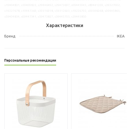
s19404831, s59409822, s29446492, s29473697, s09445945, s89441359, s39327002,
s19227678, s19447369, s39316918, s59312603, s19226792, s09396068, s09445865,
s59404834, s09447341, s59473827, s39445703, s29445850
Характеристики
Бренд
IKEA
Персональные рекомендации