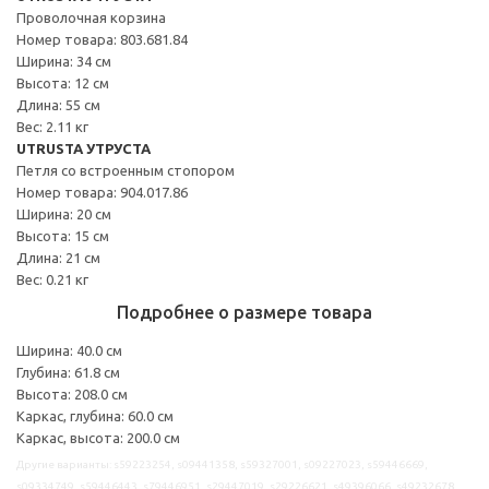
Проволочная корзина
Номер товара: 803.681.84
Ширина: 34 см
Высота: 12 см
Длина: 55 см
Вес: 2.11 кг
UTRUSTA УТРУСТА
Петля со встроенным стопором
Номер товара: 904.017.86
Ширина: 20 см
Высота: 15 см
Длина: 21 см
Вес: 0.21 кг
Подробнее о размере товара
Ширина: 40.0 см
Глубина: 61.8 см
Высота: 208.0 см
Каркас, глубина: 60.0 см
Каркас, высота: 200.0 см
Другие варианты: s59223254, s09441358, s59327001, s09227023, s59446669,
s09334749, s59446443, s79446951, s29447019, s29226621, s49396066, s49232678,