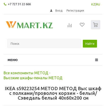
+7 727 31 22 666
KZ
|
RU
Вход
Регистрация
0
Найти
МЕНЮ
Все компоненты МЕТОД
-
Высокие шкафы-пеналы МЕТОД
IKEA s59223254 METOD МЕТОД Выс шкаф
с полками/проволоч корзин - белый/
Сэведаль белый 40x60x200 см