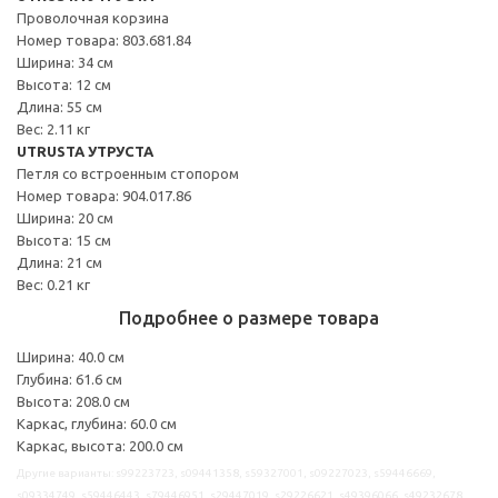
Проволочная корзина
Номер товара: 803.681.84
Ширина: 34 см
Высота: 12 см
Длина: 55 см
Вес: 2.11 кг
UTRUSTA УТРУСТА
Петля со встроенным стопором
Номер товара: 904.017.86
Ширина: 20 см
Высота: 15 см
Длина: 21 см
Вес: 0.21 кг
Подробнее о размере товара
Ширина: 40.0 см
Глубина: 61.6 см
Высота: 208.0 см
Каркас, глубина: 60.0 см
Каркас, высота: 200.0 см
Другие варианты: s99223723, s09441358, s59327001, s09227023, s59446669,
s09334749, s59446443, s79446951, s29447019, s29226621, s49396066, s49232678,