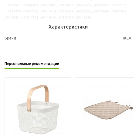
s19404831, s59409822, s29446492, s29473697, s39445703, s89441359, s39327002,
s19227678, s19447369, s39316918, s59312603, s19226792, s09396068, s09445865,
s59404834, s09447341, s09445945, s59473827, s29445850
Характеристики
Бренд
IKEA
Персональные рекомендации