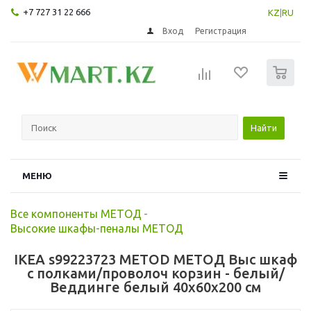
+7 727 31 22 666
KZ
|
RU
Вход
Регистрация
0
Найти
МЕНЮ
Все компоненты МЕТОД
-
Высокие шкафы-пеналы МЕТОД
IKEA s99223723 METOD МЕТОД Выс шкаф
с полками/проволоч корзин - белый/
Веддинге белый 40x60x200 см