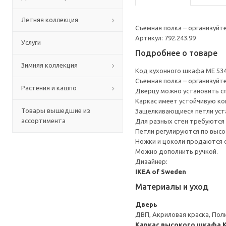
Летняя коллекция
Съемная полка – организуйт
Артикул: 792.243.99
Услуги
Подробнее о товаре
Зимняя коллекция
Код кухонного шкафа ME 53
Съемная полка – организуйт
Растения и кашпо
Дверцу можно установить сп
Каркас имеет устойчивую ко
Товары вышедшие из
Защелкивающиеся петли уста
ассортимента
Для разных стен требуются 
Петли регулируются по высот
Ножки и цоколи продаются 
Можно дополнить ручкой.
Дизайнер:
IKEA of Sweden
Материалы и уход
Дверь
ДВП, Акриловая краска, Пол
Каркас высокого шкафа