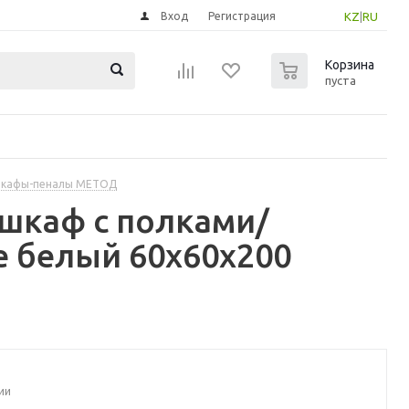
Вход
Регистрация
KZ
|
RU
0
Корзина
пуста
шкафы-пеналы МЕТОД
шкаф с полками/
е белый 60x60x200
ии