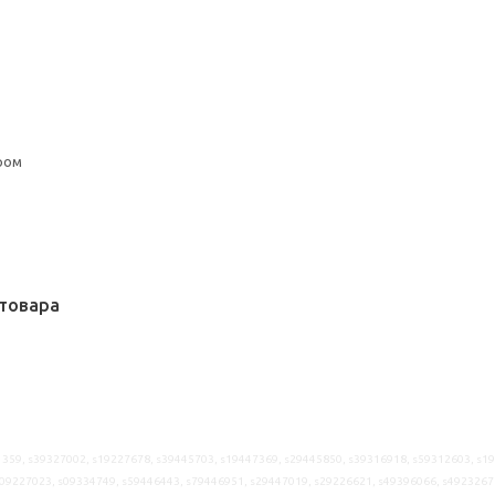
ром
товара
359, s39327002, s19227678, s39445703, s19447369, s29445850, s39316918, s59312603, s1
s09227023, s09334749, s59446443, s79446951, s29447019, s29226621, s49396066, s4923267