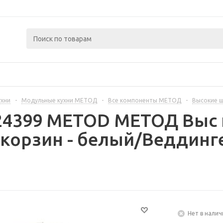
ухни
-
Модульные кухни МЕТОД
-
Все компоненты МЕТОД
-
Высокие 
224399 METOD МЕТОД Выс 
корзин - белый/Веддинг
Нет в налич