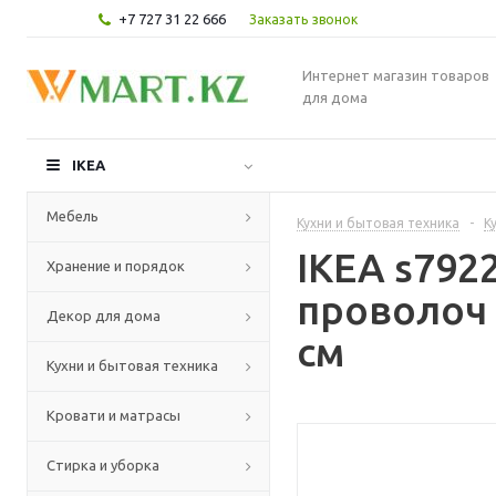
+7 727 31 22 666
Заказать звонок
Интернет магазин товаров
для дома
IKEA
Мебель
Кухни и бытовая техника
-
К
IKEA s79
Хранение и порядок
проволоч 
Декор для дома
см
Кухни и бытовая техника
Кровати и матрасы
Стирка и уборка