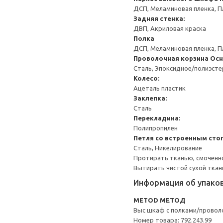
ДСП, Меламиновая пленка, П
Задняя стенка:
ДВП, Акриловая краска
Полка
ДСП, Меламиновая пленка, П
Проволочная корзина
Осн
Сталь, Эпоксидное/полиэст
Колесо:
Ацеталь пластик
Заклепка:
Сталь
Перекладина:
Полипропилен
Петля со встроенным сто
Сталь, Никелирование
Протирать тканью, смоченн
Вытирать чистой сухой ткан
Информация об упако
METOD МЕТОД
Выс шкаф с полками/провол
Номер товара: 792.243.99