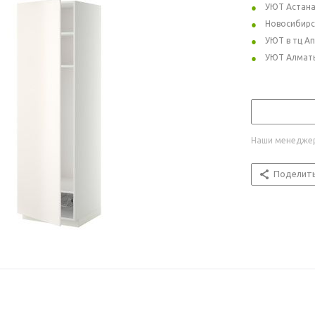
УЮТ Астан
Новосибирс
УЮТ в тц А
УЮТ Алмат
Наши менеджер
Поделит