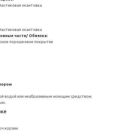
ластиковая окантовка
ластиковая окантовка
овные части/ Обвязка:
ерное порошковое покрытие
пором
ой водой или неабразивным моющим средством.
ью.
вке
оч корзин