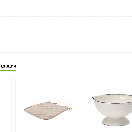
ндации