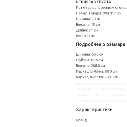
UTRUSTA УТРУСТА
Петля со встроенным стопо
Номер товара: 904.017.86
Ширина: 20 см
Высота: 15 см
Длина: 21 см
Вес: 0.21 кг
Подробнее о размере 
Ширина: 60.0 см
Глубина: 61.6 см
Высота: 208.0 см
Каркас, глубина: 60.0 см
Каркас, высота: 200.0 см
Другие варианты: s59335015, s59473
s29446010, s19445558, s39409842, s
s39445661, s39447250, s19447213, s
s89409849, s09224005, s79446418, 
Характеристики
Бренд