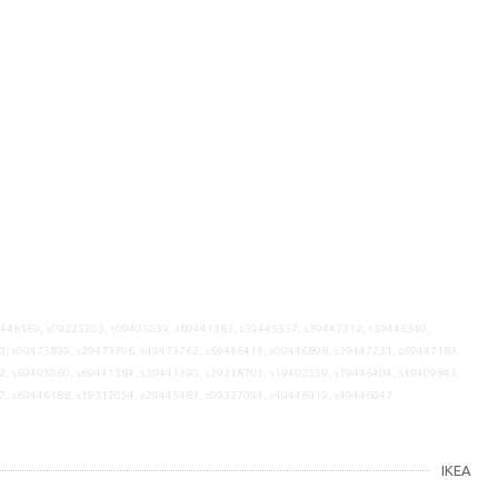
9446169, s09225203, s09405039, s89441383, s59445537, s39447212, s39446340,
0, s09473839, s29473796, s49473762, s69446414, s09446898, s39447231, s69447183,
2, s69405060, s69441384, s39441390, s29218701, s19402059, s79446404, s19409843,
2, s69446188, s19312054, s29445483, s09327094, s49446919, s49446047
IKEA