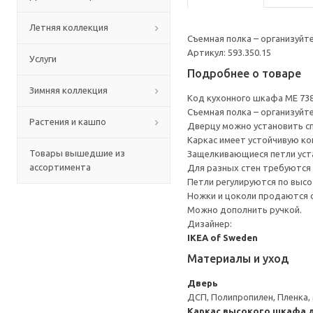
Летняя коллекция
Съемная полка – организуйт
Артикул: 593.350.15
Услуги
Подробнее о товаре
Зимняя коллекция
Код кухонного шкафа ME 73
Съемная полка – организуйт
Растения и кашпо
Дверцу можно установить сп
Каркас имеет устойчивую ко
Товары вышедшие из
Защелкивающиеся петли уста
ассортимента
Для разных стен требуются 
Петли регулируются по высот
Ножки и цоколи продаются 
Можно дополнить ручкой.
Дизайнер:
IKEA of Sweden
Материалы и уход
Дверь
ДСП, Полипропилен, Пленка,
Каркас высокого шкафа 