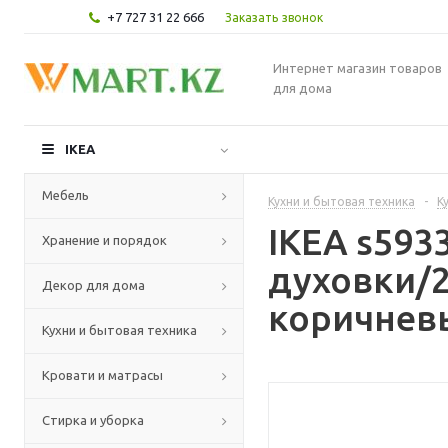
+7 727 31 22 666
Заказать звонок
Интернет магазин товаров
для дома
IKEA
Мебель
Кухни и бытовая техника
-
К
IKEA s59
Хранение и порядок
духовки/2
Декор для дома
коричневы
Кухни и бытовая техника
Кровати и матрасы
Стирка и уборка