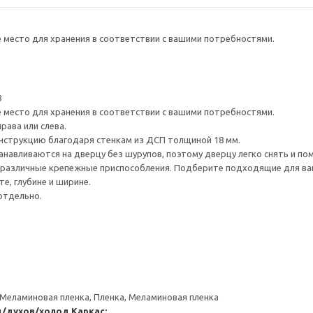
е место для хранения в соответствии с вашими потребностями.
8
е место для хранения в соответствии с вашими потребностями.
рава или слева.
нструкцию благодаря стенкам из ДСП толщиной 18 мм.
навливаются на дверцу без шурупов, поэтому дверцу легко снять и по
различные крепежные приспособления. Подберите подходящие для ваших
е, глубине и ширине.
отдельно.
 Меламиновая пленка, Пленка, Меламиновая пленка
д/духов/холод
Каркас: