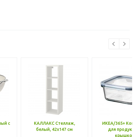
лый с
КАЛЛАКС Стеллаж,
ИКЕА/365+ Конт
белый, 42x147 см
для продукто
крышкой,