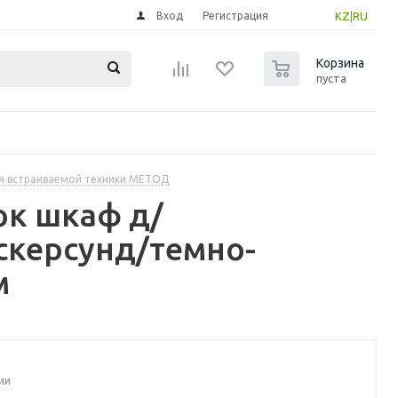
Вход
Регистрация
KZ
|
RU
0
Корзина
пуста
я встраиваемой техники МЕТОД
ок шкаф д/
скерсунд/темно-
м
ии