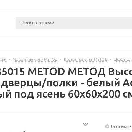
ухни
-
Модульные кухни МЕТОД
-
Все компоненты МЕТОД
-
Шкафы дл
335015 METOD МЕТОД Выс
дверцы/полки - белый А
й под ясень 60x60x200 с
Нет в налич