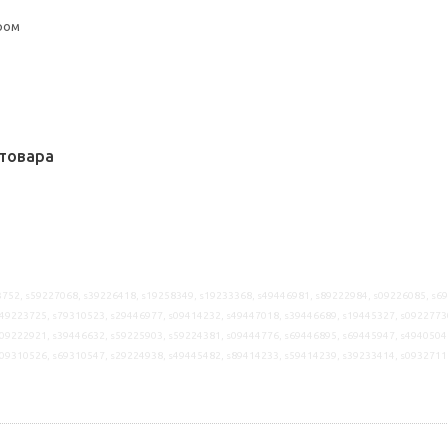
ром
товара
752, s59227068, s39226418, s19258349, s19233368, s49446981, s89222984, s09226085, s6
49223725, s79310523, s29446977, s09414232, s49447018, s39446689, s19445327, s0922773
09222921, s39446632, s59225903, s59224381, s09444776, s69446895, s69445947, s4940504
s09310526, s69310547, s29224938, s49445482, s89414233, s59414239, s39233414, s0932711