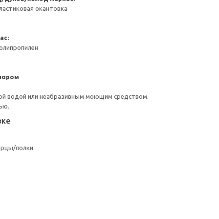
ластиковая окантовка
ас:
Полипропилен
пором
ой водой или неабразивным моющим средством.
ью.
вке
ерцы/полки