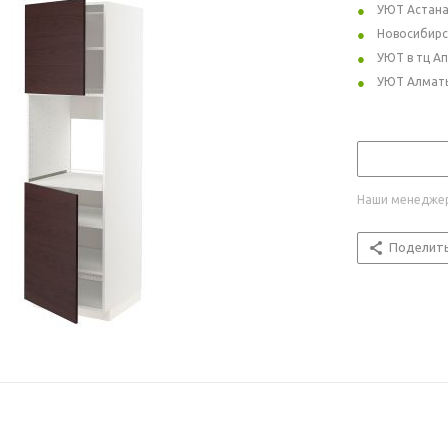
УЮТ Астан
Новосибирс
УЮТ в тц А
УЮТ Алмат
Наши менеджер
Поделит