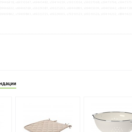
79446418, s69310547, s49445482, s59414239, s19312054, s59227068, s29473796, s5947375
39446632, s69446169, s59224381, s09225203, s69446895, s09405039, s49405042, s8944138
s39409842, s19409843, s49223725, s09224005, s79310523, s09310526, s09414232, s8941423
ндации