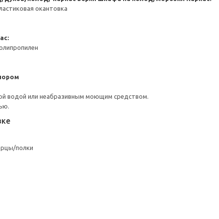
ластиковая окантовка
ас:
Полипропилен
пором
ой водой или неабразивным моющим средством.
ью.
вке
ерцы/полки