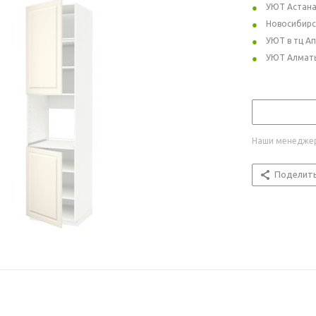
УЮТ Астан
Новосибирс
УЮТ в тц А
УЮТ Алмат
Наши менеджер
Поделит