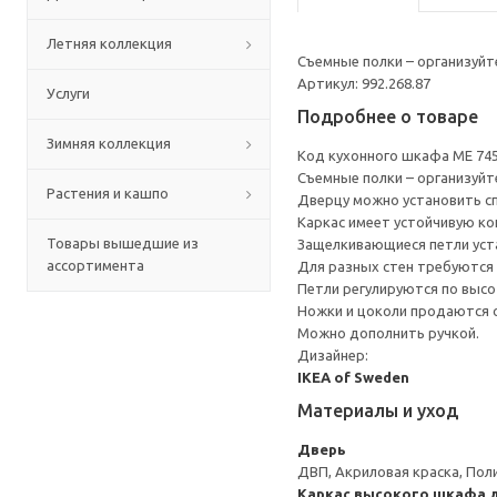
Летняя коллекция
Съемные полки – организуйт
Артикул: 992.268.87
Услуги
Подробнее о товаре
Зимняя коллекция
Код кухонного шкафа ME 74
Съемные полки – организуйт
Растения и кашпо
Дверцу можно установить сп
Каркас имеет устойчивую ко
Товары вышедшие из
Защелкивающиеся петли уста
ассортимента
Для разных стен требуются 
Петли регулируются по высот
Ножки и цоколи продаются 
Можно дополнить ручкой.
Дизайнер:
IKEA of Sweden
Материалы и уход
Дверь
ДВП, Акриловая краска, Пол
Каркас высокого шкафа д