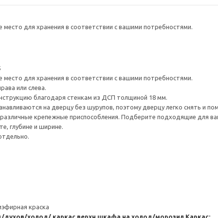
е место для хранения в соответствии с вашими потребностями.
5
е место для хранения в соответствии с вашими потребностями.
рава или слева.
нструкцию благодаря стенкам из ДСП толщиной 18 мм.
навливаются на дверцу без шурупов, поэтому дверцу легко снять и по
различные крепежные приспособления. Подберите подходящие для ваших
е, глубине и ширине.
отдельно.
иэфирная краска
/духов/холод/ каркас верхн шкафа на холод/морозил
Каркас: