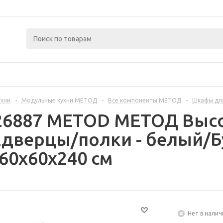
ухни
-
Модульные кухни МЕТОД
-
Все компоненты МЕТОД
-
Шкафы дл
226887 METOD МЕТОД Выс
2дверцы/полки - белый/Б
60x60x240 см
Нет в налич