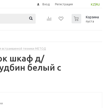
Вход
Регистрация
KZ
|
RU
0
Корзина
пуста
я встраиваемой техники МЕТОД
ок шкаф д/
удбин белый с
ии