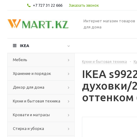
+7 727 31 22 666
Заказать звонок
Интернет магазин товаров
для дома
IKEA
Мебель
Кухни и бытовая техника
-
К
IKEA s99
Хранение и порядок
духовки/
Декор для дома
оттенком 
Кухни и бытовая техника
Кровати и матрасы
Стирка и уборка