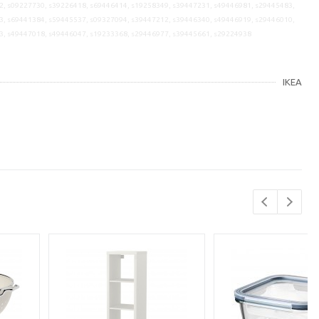
2, s09227730, s39226418, s69446414, s19258349, s39447231, s49446981, s29445483,
3, s69441384, s59445537, s09327094, s39447212, s39446340, s49446919, s29446010,
3, s49447018, s49446047, s19233368, s29446977, s39445661, s29224938
IKEA