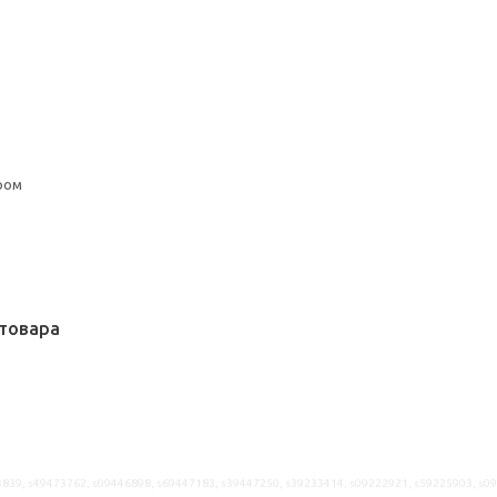
ром
товара
839, s49473762, s09446898, s69447183, s39447250, s39233414, s09222921, s59225903, s0