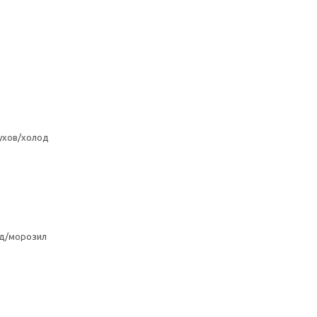
ухов/холод
од/морозил