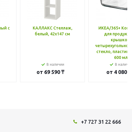
лый с
КАЛЛАКС Стеллаж,
ИКЕА/365+ Конт
белый, 42x147 см
для продукто
крышкой,
четырехугольной
стекло, пластик 
600 мл
В наличии
В наличи
от
69 590 ₸
от
4 080 ₸
+7 727 31 22 666