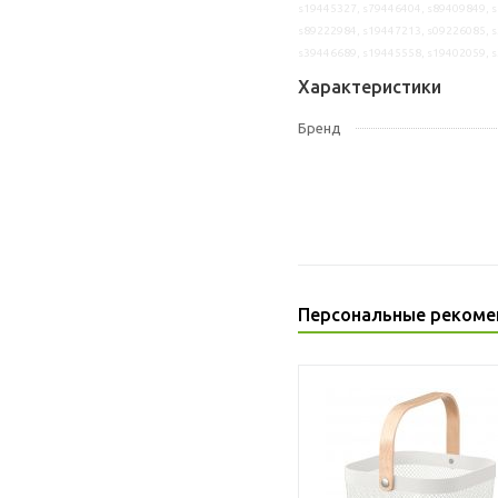
s19445327, s79446404, s89409849, s
s89222984, s19447213, s09226085, s
s39446689, s19445558, s19402059, 
Характеристики
Бренд
Персональные рекоме