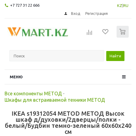
+7 727 31 22 666
KZ
|
RU
Вход
Регистрация
0
Найти
МЕНЮ
Все компоненты МЕТОД
-
Шкафы для встраиваемой техники МЕТОД
IKEA s19312054 METOD МЕТОД Высок
шкаф д/духовки/2дверцы/полки -
белый/Будбин темно-зеленый 60x60x240
см