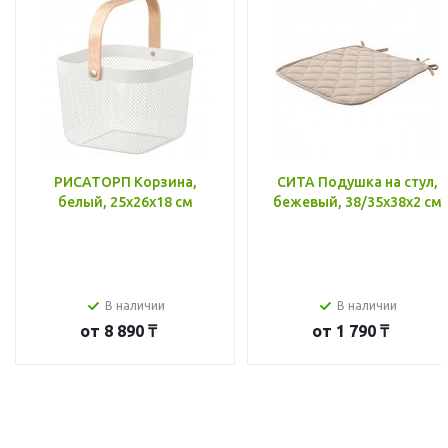
РИСАТОРП Корзина,
СИТА Подушка на стул,
белый, 25x26x18 см
бежевый, 38/35x38x2 см
В наличии
В наличии
от
8 890 ₸
от
1 790 ₸