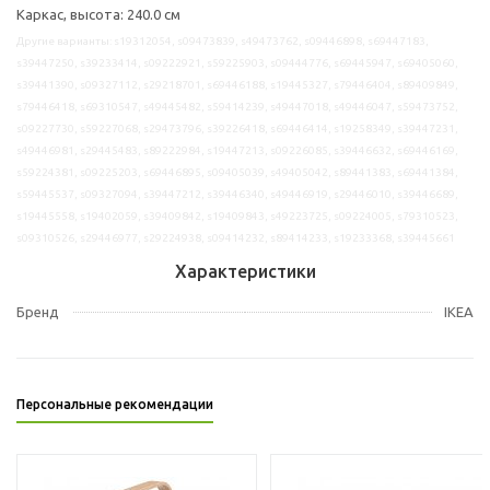
Каркас, высота: 240.0 см
Другие варианты: s19312054, s09473839, s49473762, s09446898, s69447183,
s39447250, s39233414, s09222921, s59225903, s09444776, s69445947, s69405060,
s39441390, s09327112, s29218701, s69446188, s19445327, s79446404, s89409849,
s79446418, s69310547, s49445482, s59414239, s49447018, s49446047, s59473752,
s09227730, s59227068, s29473796, s39226418, s69446414, s19258349, s39447231,
s49446981, s29445483, s89222984, s19447213, s09226085, s39446632, s69446169,
s59224381, s09225203, s69446895, s09405039, s49405042, s89441383, s69441384,
s59445537, s09327094, s39447212, s39446340, s49446919, s29446010, s39446689,
s19445558, s19402059, s39409842, s19409843, s49223725, s09224005, s79310523,
s09310526, s29446977, s29224938, s09414232, s89414233, s19233368, s39445661
Характеристики
Бренд
IKEA
Персональные рекомендации