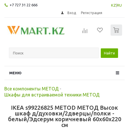
+7 727 31 22 666
KZ
|
RU
Вход
Регистрация
0
Найти
МЕНЮ
Все компоненты МЕТОД
-
Шкафы для встраиваемой техники МЕТОД
IKEA s99226825 METOD МЕТОД Высок
шкаф д/духовки/2дверцы/полки -
белый/Эдсерум коричневый 60x60x220
см