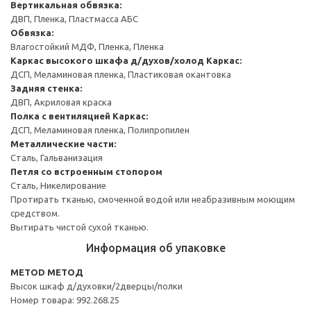
Вертикальная обвязка:
ДВП, Пленка, Пластмасса АБС
Обвязка:
Влагостойкий МДФ, Пленка, Пленка
Каркас высокого шкафа д/духов/холод
Каркас:
ДСП, Меламиновая пленка, Пластиковая окантовка
Задняя стенка:
ДВП, Акриловая краска
Полка с вентиляцией
Каркас:
ДСП, Меламиновая пленка, Полипропилен
Металлические части:
Сталь, Гальванизация
Петля со встроенным стопором
Сталь, Никелирование
Протирать тканью, смоченной водой или неабразивным моющим
средством.
Вытирать чистой сухой тканью.
Информация об упаковке
METOD МЕТОД
Высок шкаф д/духовки/2дверцы/полки
Номер товара: 992.268.25