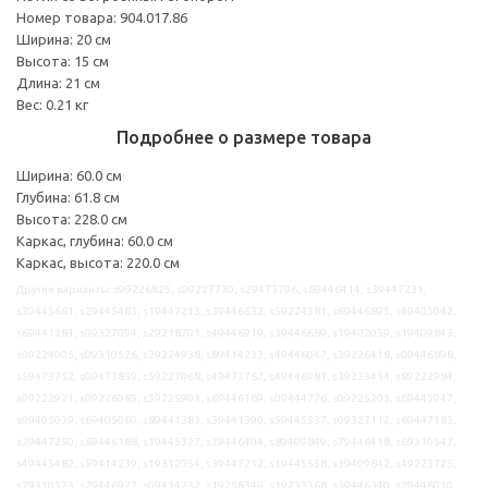
Номер товара: 904.017.86
Ширина: 20 см
Высота: 15 см
Длина: 21 см
Вес: 0.21 кг
Подробнее о размере товара
Ширина: 60.0 см
Глубина: 61.8 см
Высота: 228.0 см
Каркас, глубина: 60.0 см
Каркас, высота: 220.0 см
Другие варианты: s99226825, s09227730, s29473796, s69446414, s39447231,
s39445661, s29445483, s19447213, s39446632, s59224381, s69446895, s49405042,
s69441384, s09327094, s29218701, s49446919, s39446689, s19402059, s19409843,
s09224005, s09310526, s29224938, s89414233, s49446047, s39226418, s09446898,
s59473752, s09473839, s59227068, s49473762, s49446981, s39233414, s89222984,
s09222921, s09226085, s59225903, s69446169, s09444776, s09225203, s69445947,
s09405039, s69405060, s89441383, s39441390, s59445537, s09327112, s69447183,
s39447250, s69446188, s19445327, s79446404, s89409849, s79446418, s69310547,
s49445482, s59414239, s19312054, s39447212, s19445558, s39409842, s49223725,
s79310523, s29446977, s09414232, s19258349, s19233368, s39446340, s29446010,