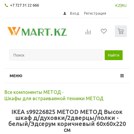
+7 727 31 22 666
KZ
|
RU
Вход
Регистрация
0
Найти
МЕНЮ
Все компоненты МЕТОД
-
Шкафы для встраиваемой техники МЕТОД
IKEA s99226825 METOD МЕТОД Высок
шкаф д/духовки/2дверцы/полки -
белый/Эдсерум коричневый 60x60x220
см