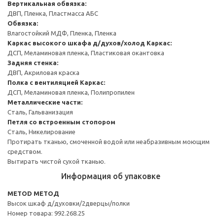
Вертикальная обвязка:
ДВП, Пленка, Пластмасса АБС
Обвязка:
Влагостойкий МДФ, Пленка, Пленка
Каркас высокого шкафа д/духов/холод
Каркас:
ДСП, Меламиновая пленка, Пластиковая окантовка
Задняя стенка:
ДВП, Акриловая краска
Полка с вентиляцией
Каркас:
ДСП, Меламиновая пленка, Полипропилен
Металлические части:
Сталь, Гальванизация
Петля со встроенным стопором
Сталь, Никелирование
Протирать тканью, смоченной водой или неабразивным моющим
средством.
Вытирать чистой сухой тканью.
Информация об упаковке
METOD МЕТОД
Высок шкаф д/духовки/2дверцы/полки
Номер товара: 992.268.25