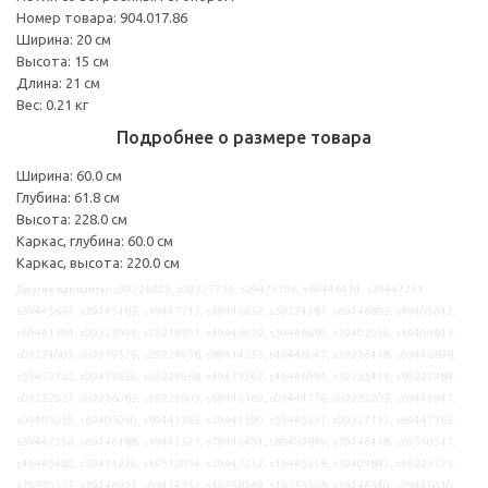
Номер товара: 904.017.86
Ширина: 20 см
Высота: 15 см
Длина: 21 см
Вес: 0.21 кг
Подробнее о размере товара
Ширина: 60.0 см
Глубина: 61.8 см
Высота: 228.0 см
Каркас, глубина: 60.0 см
Каркас, высота: 220.0 см
Другие варианты: s99226825, s09227730, s29473796, s69446414, s39447231,
s39445661, s29445483, s19447213, s39446632, s59224381, s69446895, s49405042,
s69441384, s09327094, s29218701, s49446919, s39446689, s19402059, s19409843,
s09224005, s09310526, s29224938, s89414233, s49446047, s39226418, s09446898,
s59473752, s09473839, s59227068, s49473762, s49446981, s39233414, s89222984,
s09222921, s09226085, s59225903, s69446169, s09444776, s09225203, s69445947,
s09405039, s69405060, s89441383, s39441390, s59445537, s09327112, s69447183,
s39447250, s69446188, s19445327, s79446404, s89409849, s79446418, s69310547,
s49445482, s59414239, s19312054, s39447212, s19445558, s39409842, s49223725,
s79310523, s29446977, s09414232, s19258349, s19233368, s39446340, s29446010,