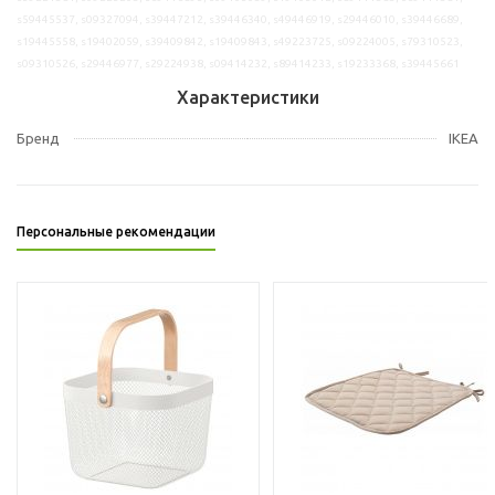
s59445537, s09327094, s39447212, s39446340, s49446919, s29446010, s39446689,
s19445558, s19402059, s39409842, s19409843, s49223725, s09224005, s79310523,
s09310526, s29446977, s29224938, s09414232, s89414233, s19233368, s39445661
Характеристики
Бренд
IKEA
Персональные рекомендации