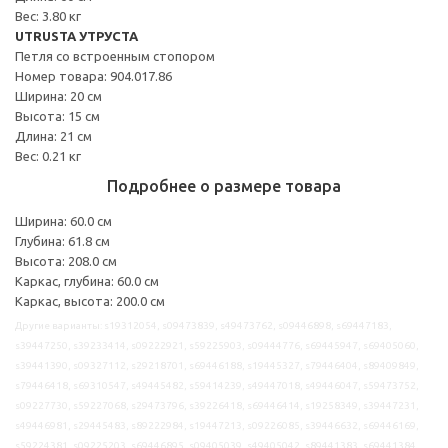
Вес: 3.80 кг
UTRUSTA УТРУСТА
Петля со встроенным стопором
Номер товара: 904.017.86
Ширина: 20 см
Высота: 15 см
Длина: 21 см
Вес: 0.21 кг
Подробнее о размере товара
Ширина: 60.0 см
Глубина: 61.8 см
Высота: 208.0 см
Каркас, глубина: 60.0 см
Каркас, высота: 200.0 см
Другие варианты: s19312054, s09473839, s49473762, s09446898, s69447183,
s39447250, s39233414, s09222921, s59225903, s09444776, s69445947, s69405060,
s39441390, s09327112, s29218701, s69446188, s19445327, s79446404, s89409849,
s79446418, s69310547, s49445482, s59414239, s49447018, s49446047, s59473752,
s09227730, s59227068, s29473796, s39226418, s69446414, s19258349, s39447231,
s49446981, s29445483, s89222984, s19447213, s09226085, s39446632, s69446169,
s59224381, s09225203, s69446895, s09405039, s49405042, s89441383, s69441384,