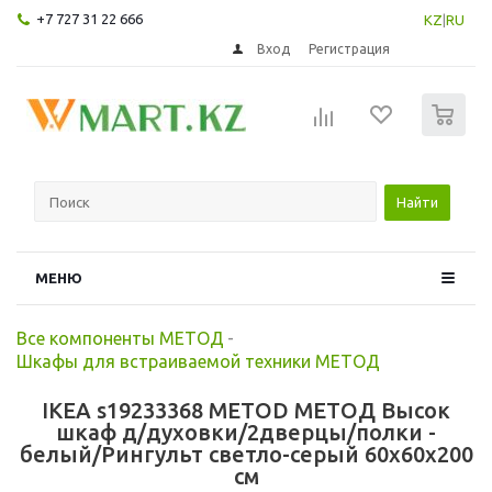
+7 727 31 22 666
KZ
|
RU
Вход
Регистрация
0
Найти
МЕНЮ
Все компоненты МЕТОД
-
Шкафы для встраиваемой техники МЕТОД
IKEA s19233368 METOD МЕТОД Высок
шкаф д/духовки/2дверцы/полки -
белый/Рингульт светло-серый 60x60x200
см