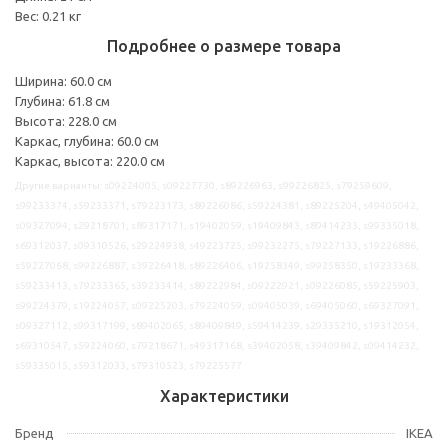
Вес: 0.21 кг
Подробнее о размере товара
Ширина: 60.0 см
Глубина: 61.8 см
Высота: 228.0 см
Каркас, глубина: 60.0 см
Каркас, высота: 220.0 см
Другие варианты: s09224005, s09227730, s89226963, s99226825, s79259609,
s99233374, s59233371, s79223173, s89226086, s59224381, s89225204, s49405042,
s09327094, s29218701, s89317171, s19402059, s19409843, s89414233, s99335018,
s69312037, s09310526, s29224938, s49223725, s99232275, s79227133, s19226886,
s59227068, s99226887, s39226418, s89226406, s19258349, s99258350, s19233368,
s59233413, s79233365, s39233414, s89222984, s09222921, s09226085, s59225903,
s99224379, s19224057, s09225203, s79224059, s09405039, s69405060, s69327091,
s09327112, s99317199, s89402065, s89409849, s59414239, s29335210, s19312054,
s69310547, s59224060, s79218671, s49317168, s39402058, s39409842, s09414232,
s59335015, s59312033, s79310523, s79225577
Характеристики
Бренд
IKEA