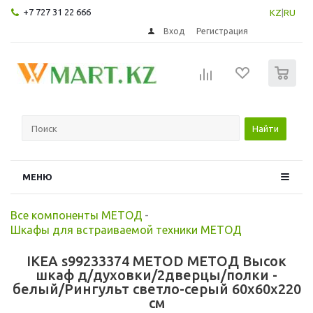
+7 727 31 22 666
KZ
|
RU
Вход
Регистрация
0
Найти
МЕНЮ
Все компоненты МЕТОД
-
Шкафы для встраиваемой техники МЕТОД
IKEA s99233374 METOD МЕТОД Высок
шкаф д/духовки/2дверцы/полки -
белый/Рингульт светло-серый 60x60x220
см