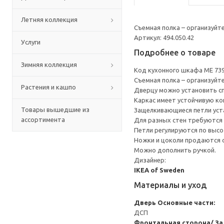
Летняя коллекция
Съемная полка – организуйт
Артикул: 494.050.42
Услуги
Подробнее о товаре
Зимняя коллекция
Код кухонного шкафа ME 73
Съемная полка – организуйт
Растения и кашпо
Дверцу можно установить сп
Каркас имеет устойчивую ко
Товары вышедшие из
Защелкивающиеся петли уста
ассортимента
Для разных стен требуются 
Петли регулируются по высот
Ножки и цоколи продаются 
Можно дополнить ручкой.
Дизайнер:
IKEA of Sweden
Материалы и уход
Дверь
Основные части:
ДСП
Фронтальная сторона/ За