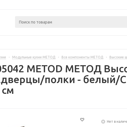
ухни
-
Модульные кухни МЕТОД
-
Все компоненты МЕТОД
-
Высокие 
405042 METOD МЕТОД Выс
2дверцы/полки - белый/
 см
Нет в налич