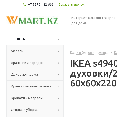
+7 727 31 22 666
Заказать звонок
Интернет магазин товаров
для дома
IKEA
Мебель
Кухни и бытовая техника
-
К
IKEA s49
Хранение и порядок
духовки/
Декор для дома
60x60x220
Кухни и бытовая техника
Кровати и матрасы
Стирка и уборка