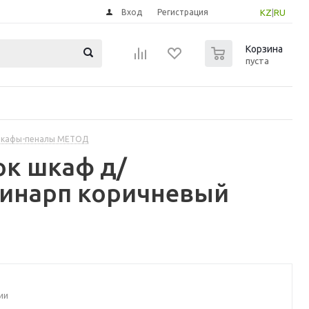
Вход
Регистрация
KZ
|
RU
0
Корзина
пуста
шкафы-пеналы МЕТОД
ок шкаф д/
Синарп коричневый
ии