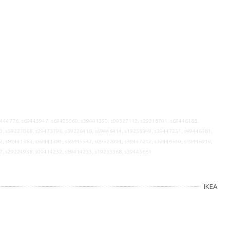
9444776, s69445947, s69405060, s39441390, s09327112, s29218701, s69446188,
0, s59227068, s29473796, s39226418, s69446414, s19258349, s39447231, s49446981,
2, s89441383, s69441384, s59445537, s09327094, s39447212, s39446340, s49446919,
7, s29224938, s09414232, s89414233, s19233368, s39445661
IKEA