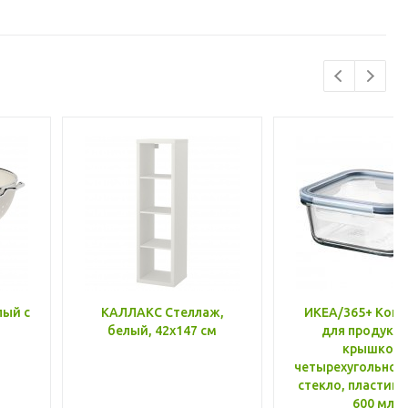
лый с
КАЛЛАКС Стеллаж,
ИКЕА/365+ Конт
белый, 42x147 см
для продукто
крышкой,
четырехугольной
стекло, пластик 
600 мл