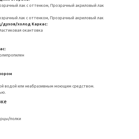
озрачный лак с оттенком, Прозрачный акриловый лак
озрачный лак с оттенком, Прозрачный акриловый лак
д/духов/холод
Каркас:
ластиковая окантовка
ас:
Полипропилен
пором
ой водой или неабразивным моющим средством.
ью.
вке
ерцы/полки