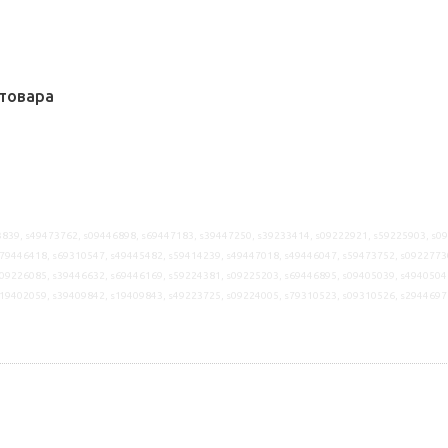
товара
839, s49473762, s09446898, s69447183, s39447250, s39233414, s09222921, s59225903, s0
79446418, s69310547, s49445482, s59414239, s49447018, s49446047, s59473752, s0922773
09226085, s39446632, s69446169, s59224381, s09225203, s69446895, s09405039, s4940504
s19402059, s39409842, s19409843, s49223725, s09224005, s79310523, s09310526, s2944697