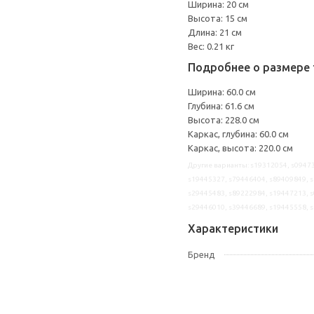
Ширина: 20 см
Высота: 15 см
Длина: 21 см
Вес: 0.21 кг
Подробнее о размере 
Ширина: 60.0 см
Глубина: 61.6 см
Высота: 228.0 см
Каркас, глубина: 60.0 см
Каркас, высота: 220.0 см
Другие варианты: s19312054, s09473
s19445327, s79446404, s89409849, s
s29445483, s89222984, s19447213, s
s29446010, s39446689, s19445558, 
Характеристики
Бренд