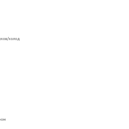
ухов/холод
ром