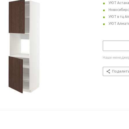
УЮТ Астан
Новосибирс
УЮТ в тц А
УЮТ Алмат
Наши менеджер
Поделит