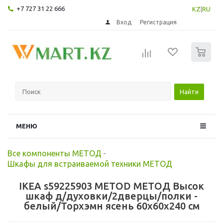
+7 727 31 22 666
KZ
|
RU
Вход
Регистрация
0
Найти
МЕНЮ
Все компоненты МЕТОД
-
Шкафы для встраиваемой техники МЕТОД
IKEA s59225903 METOD МЕТОД Высок
шкаф д/духовки/2дверцы/полки -
белый/Торхэмн ясень 60x60x240 см