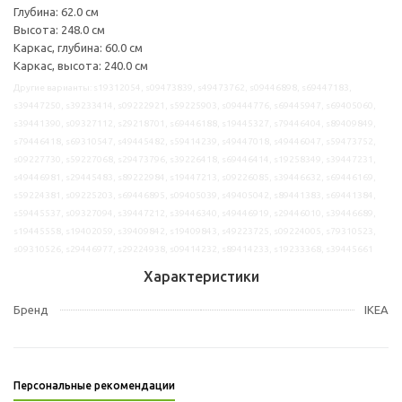
Глубина: 62.0 см
Высота: 248.0 см
Каркас, глубина: 60.0 см
Каркас, высота: 240.0 см
Другие варианты: s19312054, s09473839, s49473762, s09446898, s69447183,
s39447250, s39233414, s09222921, s59225903, s09444776, s69445947, s69405060,
s39441390, s09327112, s29218701, s69446188, s19445327, s79446404, s89409849,
s79446418, s69310547, s49445482, s59414239, s49447018, s49446047, s59473752,
s09227730, s59227068, s29473796, s39226418, s69446414, s19258349, s39447231,
s49446981, s29445483, s89222984, s19447213, s09226085, s39446632, s69446169,
s59224381, s09225203, s69446895, s09405039, s49405042, s89441383, s69441384,
s59445537, s09327094, s39447212, s39446340, s49446919, s29446010, s39446689,
s19445558, s19402059, s39409842, s19409843, s49223725, s09224005, s79310523,
s09310526, s29446977, s29224938, s09414232, s89414233, s19233368, s39445661
Характеристики
Бренд
IKEA
Персональные рекомендации