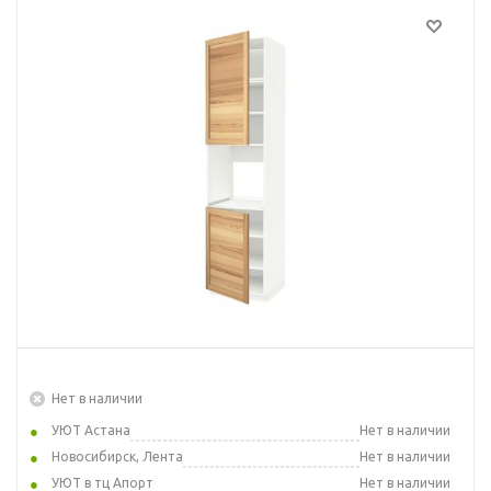
Нет в наличии
УЮТ Астана
Нет в наличии
Новосибирск, Лента
Нет в наличии
УЮТ в тц Апорт
Нет в наличии