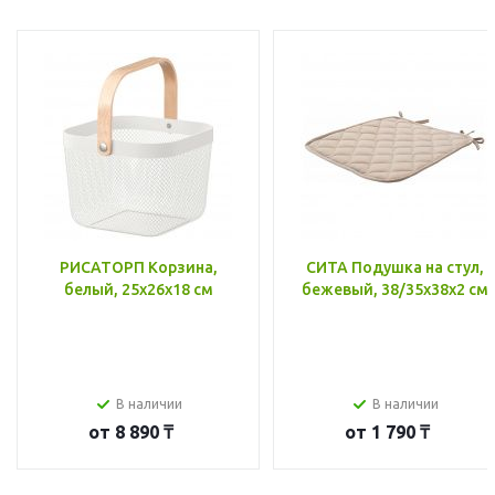
РИСАТОРП Корзина,
СИТА Подушка на стул,
белый, 25x26x18 см
бежевый, 38/35x38x2 см
В наличии
В наличии
от
8 890 ₸
от
1 790 ₸