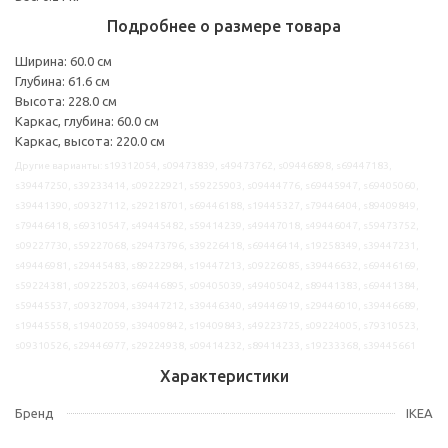
Подробнее о размере товара
Ширина: 60.0 см
Глубина: 61.6 см
Высота: 228.0 см
Каркас, глубина: 60.0 см
Каркас, высота: 220.0 см
Другие варианты: s19312054, s09473839, s49473762, s09446898, s69447183,
s39447250, s39233414, s09222921, s59225903, s09444776, s69445947, s69405060,
s39441390, s09327112, s29218701, s69446188, s19445327, s79446404, s89409849,
s79446418, s69310547, s49445482, s59414239, s49447018, s49446047, s59473752,
s09227730, s59227068, s29473796, s39226418, s69446414, s19258349, s39447231,
s49446981, s29445483, s89222984, s19447213, s09226085, s39446632, s69446169,
s59224381, s09225203, s69446895, s09405039, s49405042, s89441383, s69441384,
s59445537, s09327094, s39447212, s39446340, s49446919, s29446010, s39446689,
s19445558, s19402059, s39409842, s19409843, s49223725, s09224005, s79310523,
s09310526, s29446977, s29224938, s09414232, s89414233, s19233368, s39445661
Характеристики
Бренд
IKEA