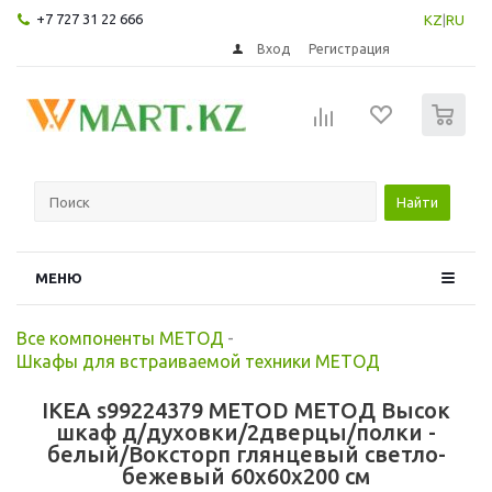
+7 727 31 22 666
KZ
|
RU
Вход
Регистрация
0
Найти
МЕНЮ
Все компоненты МЕТОД
-
Шкафы для встраиваемой техники МЕТОД
IKEA s99224379 METOD МЕТОД Высок
шкаф д/духовки/2дверцы/полки -
белый/Воксторп глянцевый светло-
бежевый 60x60x200 см