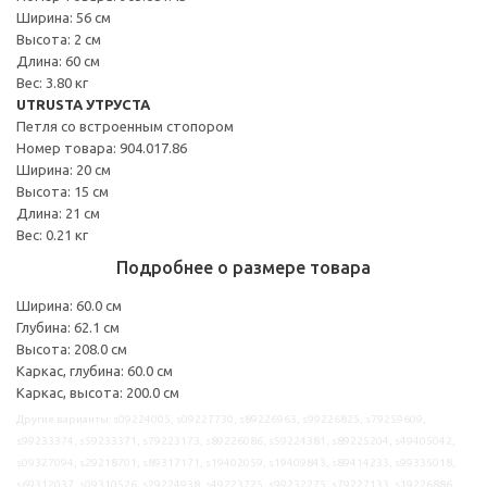
Ширина: 56 см
Высота: 2 см
Длина: 60 см
Вес: 3.80 кг
UTRUSTA УТРУСТА
Петля со встроенным стопором
Номер товара: 904.017.86
Ширина: 20 см
Высота: 15 см
Длина: 21 см
Вес: 0.21 кг
Подробнее о размере товара
Ширина: 60.0 см
Глубина: 62.1 см
Высота: 208.0 см
Каркас, глубина: 60.0 см
Каркас, высота: 200.0 см
Другие варианты: s09224005, s09227730, s89226963, s99226825, s79259609,
s99233374, s59233371, s79223173, s89226086, s59224381, s89225204, s49405042,
s09327094, s29218701, s89317171, s19402059, s19409843, s89414233, s99335018,
s69312037, s09310526, s29224938, s49223725, s99232275, s79227133, s19226886,