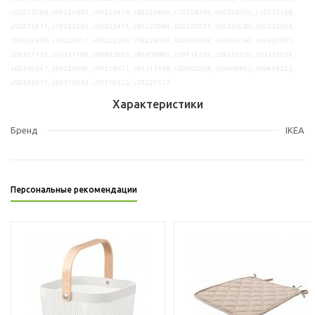
s59227068, s99226887, s39226418, s89226406, s19258349, s99258350, s19233368,
s59233413, s79233365, s39233414, s89222984, s09222921, s09226085, s59225903,
s99224379, s19224057, s09225203, s79224059, s09405039, s69405060, s69327091,
s09327112, s99317199, s89402065, s89409849, s59414239, s29335210, s19312054,
s69310547, s59224060, s79218671, s49317168, s39402058, s39409842, s09414232,
s59335015, s59312033, s79310523, s79225577
Характеристики
Бренд
IKEA
Персональные рекомендации