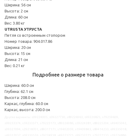
Ширина: 56 см
Высота: 2 см
Длина: 60 см
Вес: 3.80 кг
UTRUSTA УТРУСТА
Петля со встроенным стопором
Номер товара: 904.017.86
Ширина: 20 см
Высота: 15 см
Длина: 21 см
Вес: 0.21 кг
Подробнее о размере товара
Ширина: 60.0 см
Глубина: 62.1 см
Высота: 208.0 см
Каркас, глубина: 60.0 см
Каркас, высота: 200.0 см
Другие варианты: s09224005, s09227730, s89226963, s99226825, s79259609,
s99233374, s59233371, s79223173, s89226086, s59224381, s89225204, s49405042,
s09327094, s29218701, s89317171, s19402059, s19409843, s89414233, s99335018,
s69312037, s09310526, s29224938, s49223725, s99232275, s79227133, s19226886,