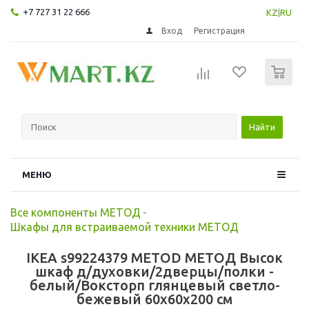
+7 727 31 22 666
KZ
|
RU
Вход
Регистрация
0
Найти
МЕНЮ
Все компоненты МЕТОД
-
Шкафы для встраиваемой техники МЕТОД
IKEA s99224379 METOD МЕТОД Высок
шкаф д/духовки/2дверцы/полки -
белый/Воксторп глянцевый светло-
бежевый 60x60x200 см