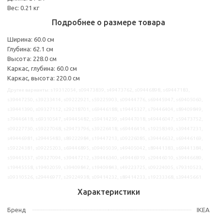
Вес: 0.21 кг
Подробнее о размере товара
Ширина: 60.0 см
Глубина: 62.1 см
Высота: 228.0 см
Каркас, глубина: 60.0 см
Каркас, высота: 220.0 см
Другие варианты: s19312054, s09473839, s49473762, s09446898, s69447183,
s39447250, s39233414, s09222921, s59225903, s09444776, s69445947, s69405060,
s39441390, s09327112, s29218701, s69446188, s19445327, s79446404, s89409849,
s79446418, s69310547, s49445482, s59414239, s49447018, s49446047, s59473752,
s09227730, s59227068, s29473796, s39226418, s69446414, s19258349, s39447231,
s49446981, s29445483, s89222984, s19447213, s09226085, s39446632, s69446169,
s59224381, s09225203, s69446895, s09405039, s49405042, s89441383, s69441384,
s59445537, s09327094, s39447212, s39446340, s49446919, s29446010, s39446689,
s19445558, s19402059, s39409842, s19409843, s49223725, s09224005, s79310523,
s09310526, s29446977, s29224938, s09414232, s89414233, s19233368, s39445661
Характеристики
Бренд
IKEA