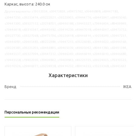
Каркас, высота: 240.0 см
Другие варианты: s19312054, s09473839, s49473762, s09446898, s69447183,
s39447250, s39233414, s09222921, s59225903, s09444776, s69445947, s69405060,
s39441390, s09327112, s29218701, s69446188, s19445327, s79446404, s89409849,
s79446418, s69310547, s49445482, s59414239, s49447018, s49446047, s59473752,
s09227730, s59227068, s29473796, s39226418, s69446414, s19258349, s39447231,
s49446981, s29445483, s89222984, s19447213, s09226085, s39446632, s69446169,
s59224381, s09225203, s69446895, s09405039, s49405042, s89441383, s69441384,
s59445537, s09327094, s39447212, s39446340, s49446919, s29446010, s39446689,
s19445558, s19402059, s39409842, s19409843, s49223725, s09224005, s79310523,
s09310526, s29446977, s29224938, s09414232, s89414233, s19233368, s39445661
Характеристики
Бренд
IKEA
Персональные рекомендации