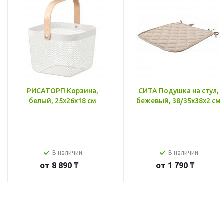
РИСАТОРП Корзина,
СИТА Подушка на стул,
белый, 25x26x18 см
бежевый, 38/35x38x2 см
В наличии
В наличии
от
8 890 ₸
от
1 790 ₸