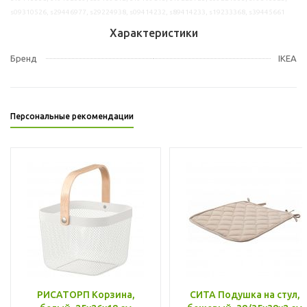
s09310526, s29446977, s29224938, s09414232, s89414233, s19233368, s39445661
Характеристики
Бренд
IKEA
Персональные рекомендации
РИСАТОРП Корзина,
СИТА Подушка на стул,