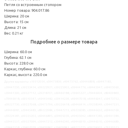
Петля со встроенным стопором
Номер товара: 904.017.86
Ширина: 20 см
Высота: 15 см
Длина: 21 см
Вес: 0.21 кг
Подробнее о размере товара
Ширина: 60.0 см
Глубина: 62.1 см
Высота: 228.0 см
Каркас, глубина: 60.0 см
Каркас, высота: 220.0 см
Другие варианты: s19312054, s09473839, s49473762, s09446898, s69447183,
s39447250, s39233414, s09222921, s59225903, s09444776, s69445947, s69405060,
s39441390, s09327112, s29218701, s69446188, s19445327, s79446404, s89409849,
s79446418, s69310547, s49445482, s59414239, s49447018, s49446047, s59473752,
s09227730, s59227068, s29473796, s39226418, s69446414, s19258349, s39447231,
s49446981, s29445483, s89222984, s19447213, s09226085, s39446632, s69446169,
s59224381, s09225203, s69446895, s09405039, s49405042, s89441383, s69441384,
s59445537, s09327094, s39447212, s39446340, s49446919, s29446010, s39446689,
s19445558, s19402059, s39409842, s19409843, s49223725, s09224005, s79310523,