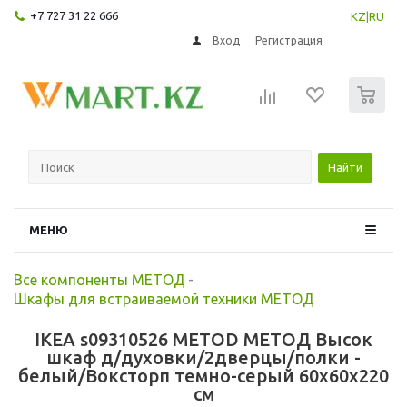
+7 727 31 22 666
KZ
|
RU
Вход
Регистрация
0
Найти
МЕНЮ
Все компоненты МЕТОД
-
Шкафы для встраиваемой техники МЕТОД
IKEA s09310526 METOD МЕТОД Высок
шкаф д/духовки/2дверцы/полки -
белый/Воксторп темно-серый 60x60x220
см