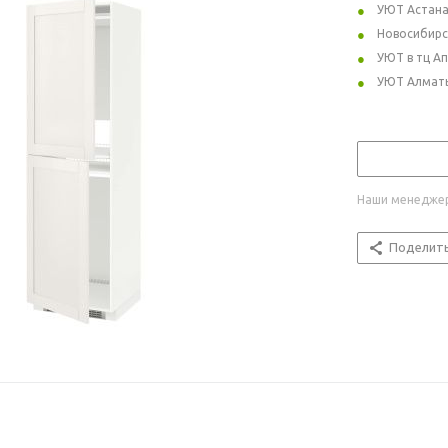
УЮТ Астан
Новосибирс
УЮТ в тц А
УЮТ Алмат
Наши менеджер
Поделит