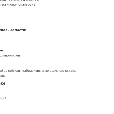
ластиковая окантовка
сновные части:
ас:
Полипропилен
ой водой или неабразивным моющим средством.
ью.
вке
ороз