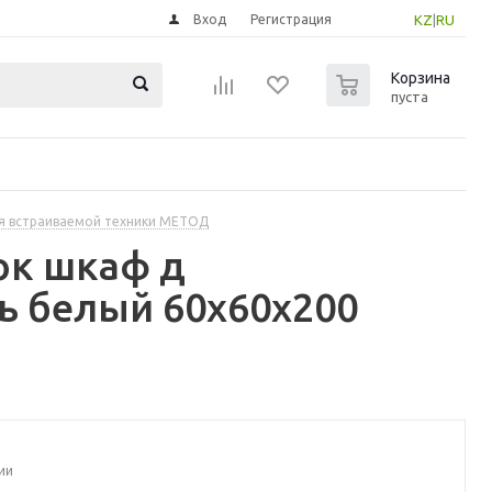
Вход
Регистрация
KZ
|
RU
0
Корзина
пуста
я встраиваемой техники МЕТОД
ок шкаф д
ь белый 60x60x200
ии