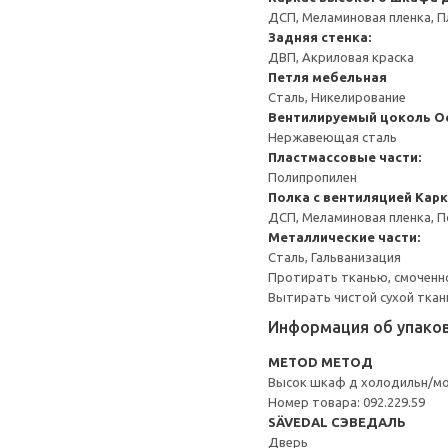
ДСП, Меламиновая пленка, П
Задняя стенка:
ДВП, Акриловая краска
Петля мебельная
Сталь, Никелирование
Вентилируемый цоколь
О
Нержавеющая сталь
Пластмассовые части:
Полипропилен
Полка с вентиляцией
Карк
ДСП, Меламиновая пленка, 
Металлические части:
Сталь, Гальванизация
Протирать тканью, смоченн
Вытирать чистой сухой ткан
Информация об упако
METOD МЕТОД
Высок шкаф д холодильн/м
Номер товара: 092.229.59
SÄVEDAL СЭВЕДАЛЬ
Дверь