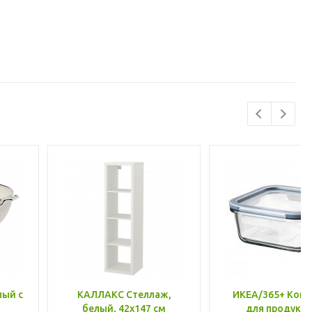
лый с
КАЛЛАКС Стеллаж,
ИКЕА/365+ Конт
белый, 42x147 см
для продукто