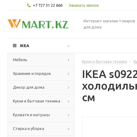
+7 727 31 22 666
Заказать звонок
Интернет магазин товаров
для дома
IKEA
Мебель
Кухни и бытовая техника
-
К
IKEA s09
Хранение и порядок
холодильн
Декор для дома
см
Кухни и бытовая техника
Кровати и матрасы
Стирка и уборка