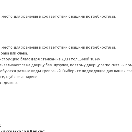
е место для хранения в соответствии с вашими потребностями.
5
е место для хранения в соответствии с вашими потребностями.
рава или слева.
нструкцию благодаря стенкам из ДСП толщиной 18 мм.
навливаются на дверцу без шурупов, поэтому дверцу легко снять и по
ребуются разные виды креплений. Выберите подходящие для ваших стен 
е, глубине и ширине.
отдельно.
С
д/духов/холод
Каркас: