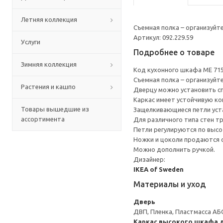
Летняя коллекция
Съемная полка – организуйт
Артикул: 092.229.59
Услуги
Подробнее о товаре
Зимняя коллекция
Код кухонного шкафа ME 71
Съемная полка – организуйт
Растения и кашпо
Дверцу можно установить сп
Каркас имеет устойчивую ко
Товары вышедшие из
Защелкивающиеся петли уста
ассортимента
Для различного типа стен т
Петли регулируются по высот
Ножки и цоколи продаются 
Можно дополнить ручкой.
Дизайнер:
IKEA of Sweden
Материалы и уход
Дверь
ДВП, Пленка, Пластмасса АБ
Каркас высокого шкафа 