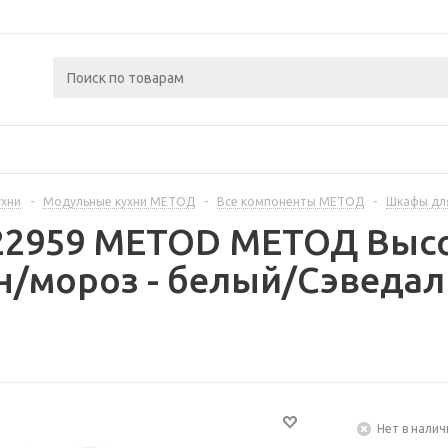
ухни
-
Модульные кухни МЕТОД
-
Все компоненты МЕТОД
-
Шкафы дл
222959 METOD МЕТОД Выс
/мороз - белый/Сэведал
Нет в налич