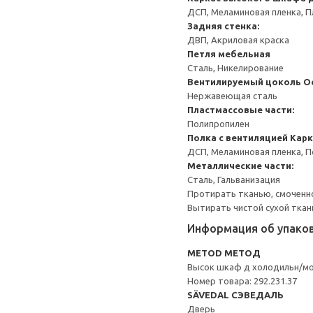
ДСП, Меламиновая пленка, П
Задняя стенка:
ДВП, Акриловая краска
Петля мебельная
Сталь, Никелирование
Вентилируемый цоколь
О
Нержавеющая сталь
Пластмассовые части:
Полипропилен
Полка с вентиляцией
Карк
ДСП, Меламиновая пленка, 
Металлические части:
Сталь, Гальванизация
Протирать тканью, смоченн
Вытирать чистой сухой ткан
Информация об упако
METOD МЕТОД
Высок шкаф д холодильн/м
Номер товара: 292.231.37
SÄVEDAL СЭВЕДАЛЬ
Дверь