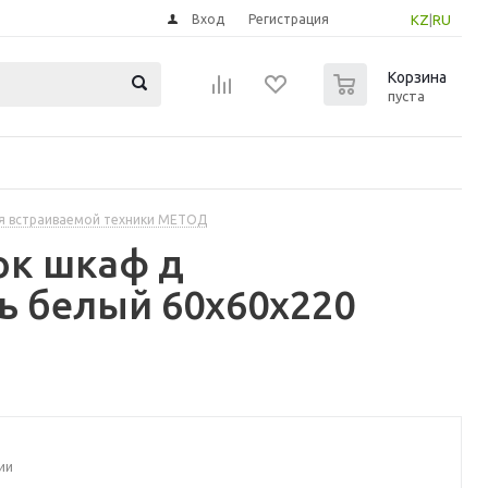
Вход
Регистрация
KZ
|
RU
0
Корзина
пуста
я встраиваемой техники МЕТОД
ок шкаф д
ь белый 60x60x220
ии