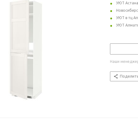
УЮТ Астан
Новосибирс
УЮТ в тц А
УЮТ Алмат
Наши менеджер
Поделит