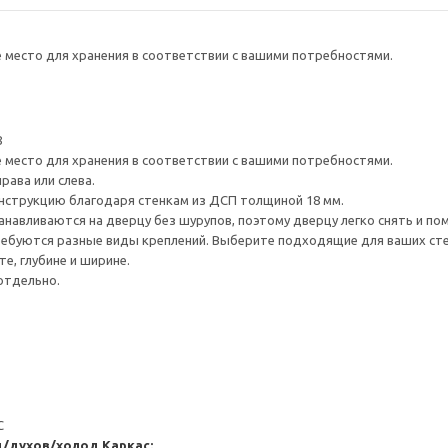
е место для хранения в соответствии с вашими потребностями.
8
е место для хранения в соответствии с вашими потребностями.
рава или слева.
нструкцию благодаря стенкам из ДСП толщиной 18 мм.
навливаются на дверцу без шурупов, поэтому дверцу легко снять и по
ребуются разные виды креплений. Выберите подходящие для ваших стен 
е, глубине и ширине.
отдельно.
С
д/духов/холод
Каркас: