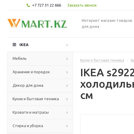
+7 727 31 22 666
Заказать звонок
Интернет магазин товаров
для дома
IKEA
Мебель
Кухни и бытовая техника
-
К
IKEA s29
Хранение и порядок
холодильн
Декор для дома
см
Кухни и бытовая техника
Кровати и матрасы
Стирка и уборка