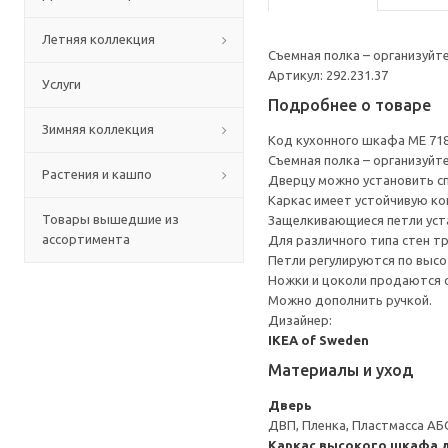
Летняя коллекция
Съемная полка – организуйт
Артикул: 292.231.37
Услуги
Подробнее о товаре
Зимняя коллекция
Код кухонного шкафа ME 71
Съемная полка – организуйт
Растения и кашпо
Дверцу можно установить сп
Каркас имеет устойчивую ко
Товары вышедшие из
Защелкивающиеся петли уста
ассортимента
Для различного типа стен т
Петли регулируются по высот
Ножки и цоколи продаются 
Можно дополнить ручкой.
Дизайнер:
IKEA of Sweden
Материалы и уход
Дверь
ДВП, Пленка, Пластмасса АБ
Каркас высокого шкафа 