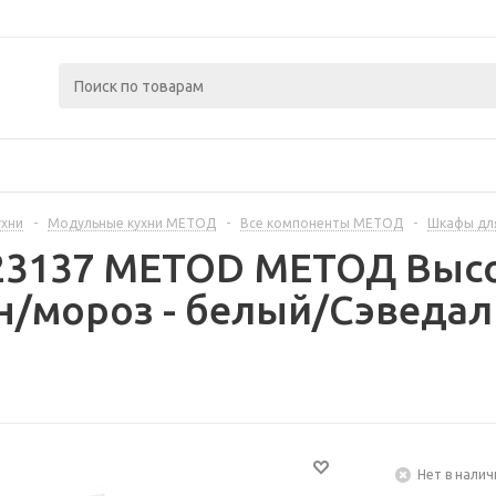
ухни
-
Модульные кухни МЕТОД
-
Все компоненты МЕТОД
-
Шкафы дл
223137 METOD МЕТОД Выс
/мороз - белый/Сэведал
Нет в налич