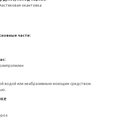
ластиковая окантовка
сновные части:
ас:
Полипропилен
ой водой или неабразивным моющим средством.
ью.
вке
ороз