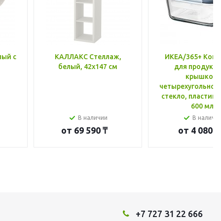
лый с
КАЛЛАКС Стеллаж,
ИКЕА/365+ Конт
белый, 42x147 см
для продукто
крышкой,
четырехугольной
стекло, пластик 
600 мл
В наличии
В наличи
от
69 590 ₸
от
4 080 ₸
+7 727 31 22 666