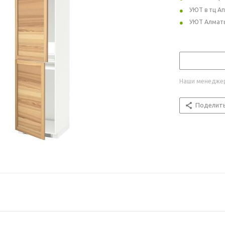
УЮТ в тц А
УЮТ Алмат
Наши менеджер
Поделит