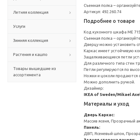
Съемная полка – организуйт
Артикул: 492.260.74
Летняя коллекция
Подробнее о товаре
Услуги
Код кухонного шкафа ME 71
Съемная полка – организуйт
Зимняя коллекция
Дверцу можно установить сп
Каркас имеет устойчивую ко
Растения и кашпо
Защелкивающиеся петли уста
Для различного типа стен т
Товары вышедшие из
Петли регулируются по высот
ассортимента
Ножки и цоколи продаются 
Можно дополнить ручкой.
Дизайнер:
IKEA of Sweden/Mikael Axe
Материалы и уход
Дверь
Каркас:
Массив ясеня, Прозрачный а
Панель:
ДВП, Ясеневый шпон, Прозр
Задняя сторона панели: