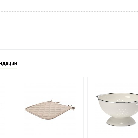
ндации