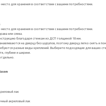
е место для хранения в соответствии с вашими потребностями.
5
е место для хранения в соответствии с вашими потребностями.
рава или слева.
нструкцию благодаря стенкам из ДСП толщиной 18 мм.
навливаются на дверцу без шурупов, поэтому дверцу легко снять и по
ребуются разные виды креплений. Выберите подходящие для ваших стен 
е, глубине и ширине.
отдельно.
lsson
криловый лак
ачный акриловый лак