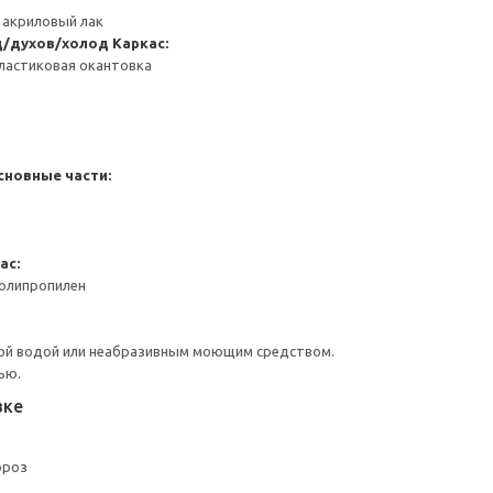
 акриловый лак
д/духов/холод
Каркас:
ластиковая окантовка
сновные части:
ас:
Полипропилен
ой водой или неабразивным моющим средством.
ью.
вке
ороз