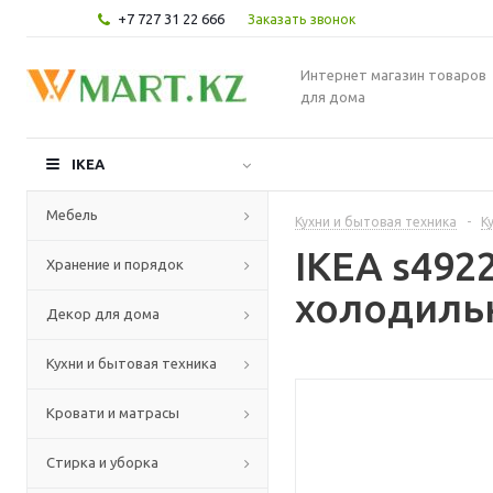
+7 727 31 22 666
Заказать звонок
Интернет магазин товаров
для дома
IKEA
Мебель
Кухни и бытовая техника
-
К
IKEA s49
Хранение и порядок
холодильн
Декор для дома
Кухни и бытовая техника
Кровати и матрасы
Стирка и уборка