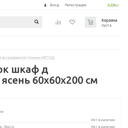
Вход
Регистрация
KZ
|
RU
0
Корзина
пуста
я встраиваемой техники МЕТОД
ок шкаф д
ясень 60x60x200 см
ии
а
Нет в наличии
к, Лента
Нет в наличии