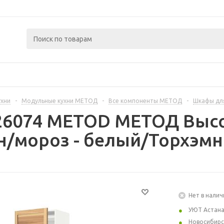
ухни
-
Модульные кухни МЕТОД
-
Все компоненты МЕТОД
-
Шкафы дл
226074 METOD МЕТОД Выс
/мороз - белый/Торхэмн 
Нет в налич
УЮТ Астан
Новосибирс