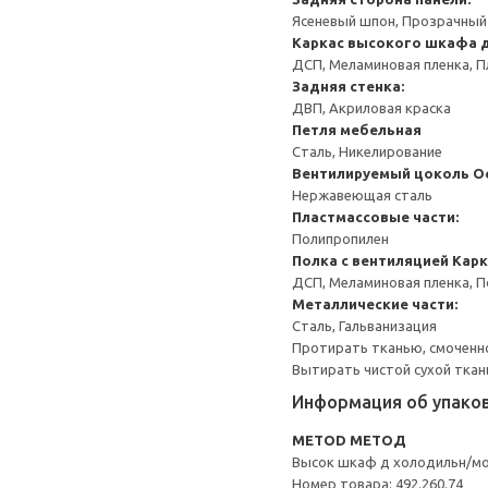
Ясеневый шпон, Прозрачный
Каркас высокого шкафа 
ДСП, Меламиновая пленка, П
Задняя стенка:
ДВП, Акриловая краска
Петля мебельная
Сталь, Никелирование
Вентилируемый цоколь
О
Нержавеющая сталь
Пластмассовые части:
Полипропилен
Полка с вентиляцией
Карк
ДСП, Меламиновая пленка, 
Металлические части:
Сталь, Гальванизация
Протирать тканью, смоченн
Вытирать чистой сухой ткан
Информация об упако
METOD МЕТОД
Высок шкаф д холодильн/м
Номер товара: 492.260.74