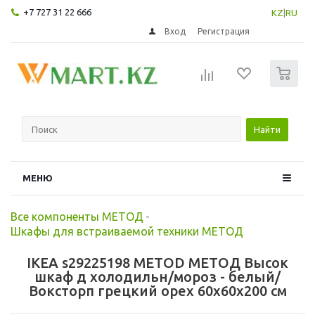
+7 727 31 22 666
KZ
|
RU
Вход
Регистрация
0
Найти
МЕНЮ
Все компоненты МЕТОД
-
Шкафы для встраиваемой техники МЕТОД
IKEA s29225198 METOD МЕТОД Высок
шкаф д холодильн/мороз - белый/
Воксторп грецкий орех 60x60x200 см