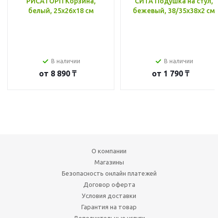
РИСАТОРП Корзина,
СИТА Подушка на стул,
белый, 25x26x18 см
бежевый, 38/35x38x2 см
В наличии
В наличии
от
8 890 ₸
от
1 790 ₸
О компании
Магазины
Безопасность онлайн платежей
Договор оферта
Условия доставки
Гарантия на товар