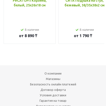
РИСАТОРП Корзина,
СИТА Подушка на стул,
белый, 25x26x18 см
бежевый, 38/35x38x2 см
В наличии
В наличии
от
8 890 ₸
от
1 790 ₸
О компании
Магазины
Безопасность онлайн платежей
Договор оферта
Условия доставки
Гарантия на товар