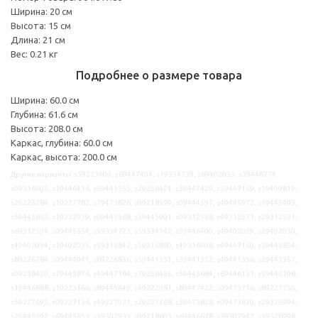
Ширина: 20 см
Высота: 15 см
Длина: 21 см
Вес: 0.21 кг
Подробнее о размере товара
Ширина: 60.0 см
Глубина: 61.6 см
Высота: 208.0 см
Каркас, глубина: 60.0 см
Каркас, высота: 200.0 см
Другие варианты: s59223409, s69447404, s19334739, s69402033, s39446774,
s09316905, s19446416, s69441355, s29258424, s39447429, s59447169, s19409819,
s29223284, s19227782, s79473826, s09218599, s09444597, s49445972, s19445493,
s59445863, s19223939, s09445568, s39445901, s09312568, s49312571, s29312591,
s69312594, s09445554, s59334723, s59334742, s59446400, s49402029, s29402030,
s49402034, s19402035, s59316842, s59316880, s49316908, s49447160, s39446854,
s89226784, s09444941, s69226836, s59441351, s39441352, s49441356, s29441357,
s09258420, s79445876, s49447184, s79258426, s59445684, s69446131, s59446198,
s19446888, s19223166, s89445649, s49222981, s89447422, s09473716, s89227750,
s59227695, s09227136, s49227021, s29227668, s39473828, s09473820, s29326994,
s29445992, s69445853, s39307933, s09218603, s69446678, s39307947, s39326998,