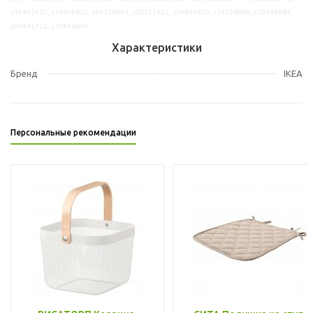
s19447430, s19404826, s49326993, s29232622, s59404810, s19326999, s29444983,
s09445752, s79446649
Характеристики
Бренд
IKEA
Персональные рекомендации