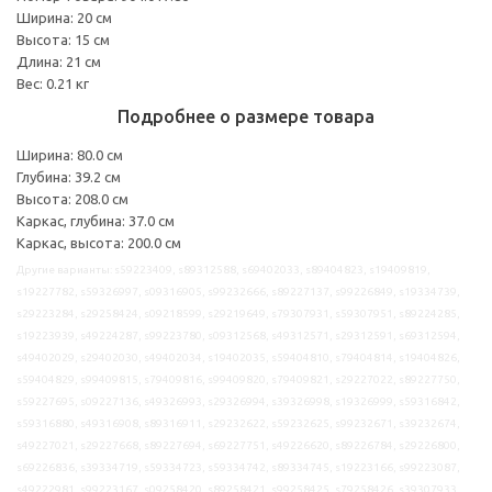
Ширина: 20 см
Высота: 15 см
Длина: 21 см
Вес: 0.21 кг
Подробнее о размере товара
Ширина: 80.0 см
Глубина: 39.2 см
Высота: 208.0 см
Каркас, глубина: 37.0 см
Каркас, высота: 200.0 см
Другие варианты: s59223409, s89312588, s69402033, s89404823, s19409819,
s19227782, s59326997, s09316905, s99232666, s89227137, s99226849, s19334739,
s29223284, s29258424, s09218599, s29219649, s79307931, s59307951, s89224285,
s19223939, s49224287, s99223780, s09312568, s49312571, s29312591, s69312594,
s49402029, s29402030, s49402034, s19402035, s59404810, s79404814, s19404826,
s59404829, s99409815, s79409816, s99409820, s79409821, s29227022, s89227750,
s59227695, s09227136, s49326993, s29326994, s39326998, s19326999, s59316842,
s59316880, s49316908, s89316911, s29232622, s59232625, s99232671, s39232674,
s49227021, s29227668, s89227694, s69227751, s49226620, s89226784, s29226800,
s69226836, s39334719, s59334723, s59334742, s89334745, s19223166, s99223087,
s49222981, s99223167, s09258420, s89258421, s99258425, s79258426, s39307933,