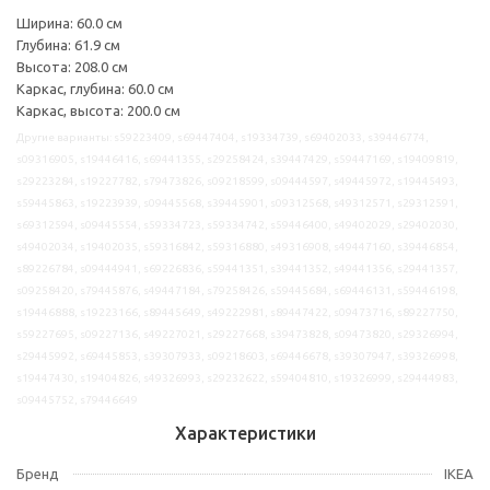
Ширина: 60.0 см
Глубина: 61.9 см
Высота: 208.0 см
Каркас, глубина: 60.0 см
Каркас, высота: 200.0 см
Другие варианты: s59223409, s69447404, s19334739, s69402033, s39446774,
s09316905, s19446416, s69441355, s29258424, s39447429, s59447169, s19409819,
s29223284, s19227782, s79473826, s09218599, s09444597, s49445972, s19445493,
s59445863, s19223939, s09445568, s39445901, s09312568, s49312571, s29312591,
s69312594, s09445554, s59334723, s59334742, s59446400, s49402029, s29402030,
s49402034, s19402035, s59316842, s59316880, s49316908, s49447160, s39446854,
s89226784, s09444941, s69226836, s59441351, s39441352, s49441356, s29441357,
s09258420, s79445876, s49447184, s79258426, s59445684, s69446131, s59446198,
s19446888, s19223166, s89445649, s49222981, s89447422, s09473716, s89227750,
s59227695, s09227136, s49227021, s29227668, s39473828, s09473820, s29326994,
s29445992, s69445853, s39307933, s09218603, s69446678, s39307947, s39326998,
s19447430, s19404826, s49326993, s29232622, s59404810, s19326999, s29444983,
s09445752, s79446649
Характеристики
Бренд
IKEA