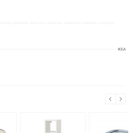
9445978, s29446760, s09445361, s09447181, s39446707, s19409824, s79223026,
IKEA