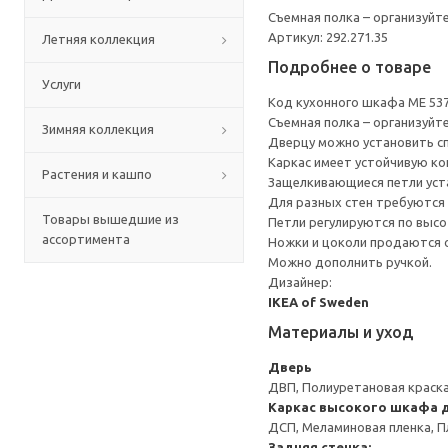
Съемная полка – организуйт
Артикул: 292.271.35
Летняя коллекция
Подробнее о товаре
Услуги
Код кухонного шкафа ME 53
Съемная полка – организуйт
Зимняя коллекция
Дверцу можно установить сп
Каркас имеет устойчивую ко
Растения и кашпо
Защелкивающиеся петли уста
Для разных стен требуются 
Товары вышедшие из
Петли регулируются по высот
ассортимента
Ножки и цоколи продаются 
Можно дополнить ручкой.
Дизайнер:
IKEA of Sweden
Материалы и уход
Дверь
ДВП, Полиуретановая краска
Каркас высокого шкафа 
ДСП, Меламиновая пленка, П
Задняя стенка: