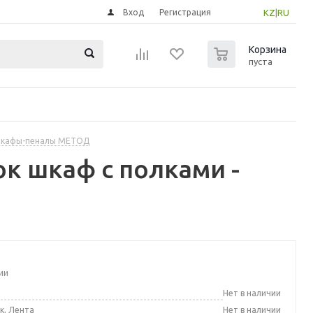
Вход
Регистрация
KZ
|
RU
0
Корзина
пуста
шкафы-пеналы МЕТОД
к шкаф с полками -
ии
а
Нет в наличии
к, Лента
Нет в наличии