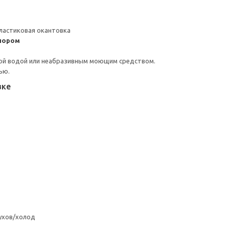
ластиковая окантовка
пором
ой водой или неабразивным моющим средством.
ью.
вке
ухов/холод