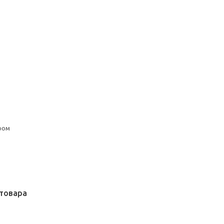
ром
товара