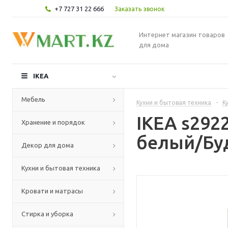
+7 727 31 22 666
Заказать звонок
Интернет магазин товаров
для дома
IKEA
Мебель
Кухни и бытовая техника
-
К
IKEA s292
Хранение и порядок
белый/Буд
Декор для дома
Кухни и бытовая техника
Кровати и матрасы
Стирка и уборка