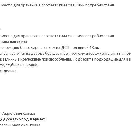
е место для хранения в соответствии с вашими потребностями.
7
е место для хранения в соответствии с вашими потребностями.
рава или слева.
нструкцию благодаря стенкам из ДСП толщиной 18 мм.
навливаются на дверцу без шурупов, поэтому дверцу легко снять и по
различные крепежные приспособления. Подберите подходящие для ваших
е, глубине и ширине.
отдельно.
, Акриловая краска
д/духов/холод
Каркас:
ластиковая окантовка