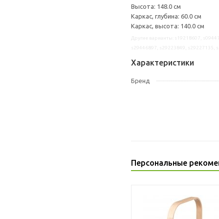
Высота: 148.0 см
Каркас, глубина: 60.0 см
Каркас, высота: 140.0 см
Другие варианты: s19218607, s09447
s29446897, s29223849, s29227135, 
Характеристики
Бренд
Персональные рекоме