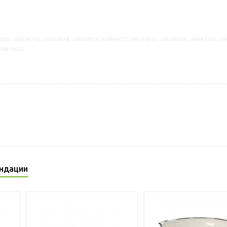
020, s59334756, s59402038, s19327003, s09444677, s49316932, s39226654, s69441360, s1
s19473626
ндации