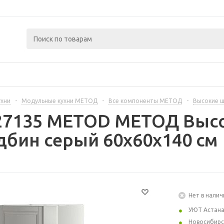
ухни
-
Модульные кухни МЕТОД
-
Все компоненты МЕТОД
-
Высокие 
27135 METOD МЕТОД Высо
бин серый 60x60x140 см
Нет в налич
УЮТ Астан
Новосибирс