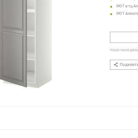
УЮТ в тц А
УЮТ Алмат
Наши менеджер
Поделит