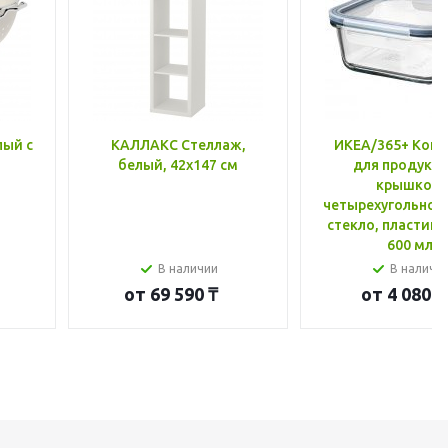
лый с
КАЛЛАКС Стеллаж,
ИКЕА/365+ Конт
белый, 42x147 см
для продукто
крышкой,
четырехугольной
стекло, пластик 
600 мл
В наличии
В наличи
от
69 590 ₸
от
4 080 ₸