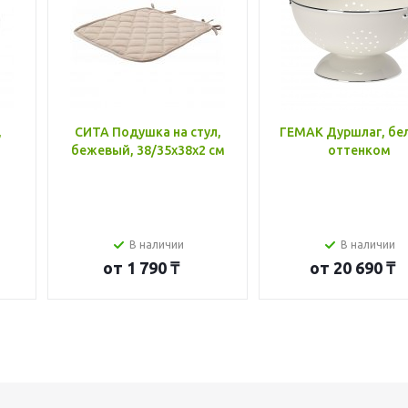
,
СИТА Подушка на стул,
ГЕМАК Дуршлаг, бе
бежевый, 38/35x38x2 см
оттенком
В наличии
В наличии
от
1 790 ₸
от
20 690 ₸