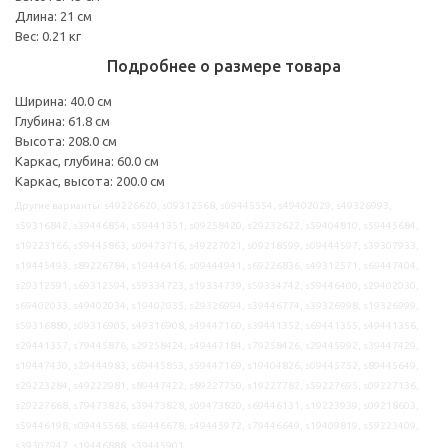
Длина: 21 см
Вес: 0.21 кг
Подробнее о размере товара
Ширина: 40.0 см
Глубина: 61.8 см
Высота: 208.0 см
Каркас, глубина: 60.0 см
Каркас, высота: 200.0 см
Другие варианты: s49226620, s09312568, s09445554, s49402029, s49326993,
s59316842, s39446854, s59441351, s09258420, s29232622, s59404810, s59445684,
s19223166, s59445863, s09473716, s49227021, s09218599, s09444597, s39307933,
s19445493, s89226784, s19446416, s09444941, s69226836, s49312571, s69447404,
s29312591, s69312594, s59334723, s19334739, s59334742, s59446400, s29402030,
s69402033, s49402034, s19402035, s29326994, s39446774, s39326998, s19326999,
s59316880, s09316905, s49316908, s49447160, s39441352, s69441355, s49441356,
s29441357, s79445876, s29258424, s49447184, s79258426, s29445992, s39447429,
s19447430, s29444983, s69445853, s59447169, s19404826, s09445752, s89445649,
s29223284, s49222981, s89447422, s89227750, s19227782, s59227695, s09227136,
s29227668, s79473826, s39473828, s09473820, s69446131, s19223939, s09218603,
s59446198, s09445568, s69446678, s49445972, s79446649, s19409819, s59223409,
s39307947, s19446888, s39445901