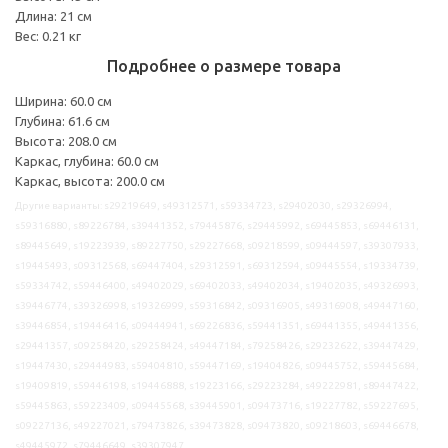
Длина: 21 см
Вес: 0.21 кг
Подробнее о размере товара
Ширина: 60.0 см
Глубина: 61.6 см
Высота: 208.0 см
Каркас, глубина: 60.0 см
Каркас, высота: 200.0 см
Другие варианты: s29219649, s49312571, s59334723, s29402030, s29326994,
s59316880, s89226784, s39441352, s79445876, s29445992, s69445853, s69446131,
s89445649, s19223939, s89227750, s29227668, s09218599, s09444597, s39307933,
s19445493, s09312568, s69447404, s29312591, s69312594, s09445554, s19334739,
s59334742, s59446400, s49402029, s69402033, s49402034, s19402035, s49326993,
s39446774, s39326998, s19326999, s59316842, s09316905, s49316908, s49447160,
s39446854, s19446416, s09444941, s69226836, s59441351, s69441355, s49441356,
s29441357, s09258420, s29258424, s49447184, s79258426, s29232622, s39447429,
s19447430, s29444983, s59404810, s59447169, s19404826, s09445752, s59445684,
s19409819, s59446198, s19446888, s19223166, s29223284, s49222981, s89447422,
s59445863, s59223409, s09445568, s39445901, s09473716, s19227782, s59227695,
s09227136, s49227021, s79473826, s39473828, s09473820, s09218603, s69446678,
s49445972, s79446649, s39307947