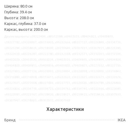
Ширина: 80.0 см
Глубина: 39.4 см
Высота: 208.0 см
Каркас, глубина: 37.0 см
Каркас, высота: 200.0 см
Другие варианты: s59223409, s89312588, s69402033, s89404823, s19409819,
s19227782, s59326997, s09316905, s99232666, s89227137, s99226849, s19334739,
s29223284, s29258424, s09218599, s29219649, s79307931, s59307951, s89224285,
s19223939, s49224287, s99223780, s09312568, s49312571, s29312591, s69312594,
s49402029, s29402030, s49402034, s19402035, s59404810, s79404814, s19404826,
s59404829, s99409815, s79409816, s99409820, s79409821, s29227022, s89227750,
s59227695, s09227136, s49326993, s29326994, s39326998, s19326999, s59316842,
s59316880, s49316908, s89316911, s29232622, s59232625, s99232671, s39232674,
s49227021, s29227668, s89227694, s69227751, s49226620, s89226784, s29226800,
s69226836, s39334719, s59334723, s59334742, s89334745, s19223166, s99223087,
s49222981, s99223167, s09258420, s89258421, s99258425, s79258426, s39307933,
s39307947, s09218603, s89307935, s99307949
Характеристики
Бренд
IKEA