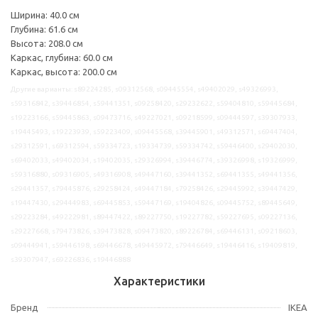
Ширина: 40.0 см
Глубина: 61.6 см
Высота: 208.0 см
Каркас, глубина: 60.0 см
Каркас, высота: 200.0 см
Другие варианты: s89224285, s09312568, s09445554, s49402029, s49326993,
s59316842, s39446854, s59441351, s09258420, s29232622, s59404810, s59445684,
s19223166, s59445863, s09473716, s49227021, s09218599, s09444597, s39307933,
s19445493, s19223939, s59223409, s09445568, s39445901, s49312571, s69447404,
s29312591, s69312594, s59334723, s19334739, s59334742, s59446400, s29402030,
s69402033, s49402034, s19402035, s29326994, s39446774, s39326998, s19326999,
s59316880, s09316905, s49316908, s49447160, s39441352, s69441355, s49441356,
s29441357, s79445876, s29258424, s49447184, s79258426, s29445992, s39447429,
s19447430, s29444983, s69445853, s59447169, s19404826, s09445752, s89445649,
s29223284, s49222981, s89447422, s89227750, s19227782, s59227695, s09227136,
s29227668, s79473826, s39473828, s09473820, s89226784, s69446131, s09218603,
s09444941, s59446198, s69446678, s49445972, s79446649, s19446416, s19409819,
s39307947, s69226836, s19446888
Характеристики
Бренд
IKEA