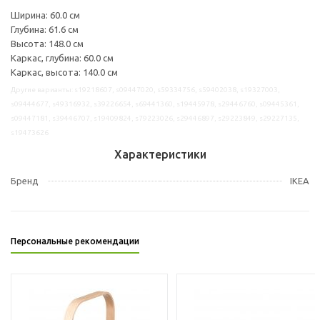
Ширина: 60.0 см
Глубина: 61.6 см
Высота: 148.0 см
Каркас, глубина: 60.0 см
Каркас, высота: 140.0 см
Другие варианты: s19218607, s09447020, s59334756, s59402038, s19327003,
s09444677, s49316932, s39226654, s69441360, s19445978, s29446760, s09445361,
s09447181, s39446707, s19409824, s79223026, s29446897, s29223849, s29227135,
s19473626
Характеристики
Бренд
IKEA
Персональные рекомендации