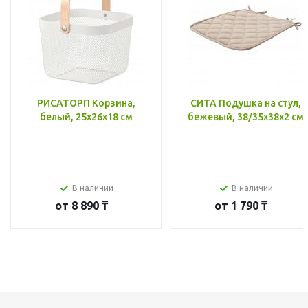
РИСАТОРП Корзина,
СИТА Подушка на стул,
белый, 25x26x18 см
бежевый, 38/35x38x2 см
В наличии
В наличии
от
8 890 ₸
от
1 790 ₸