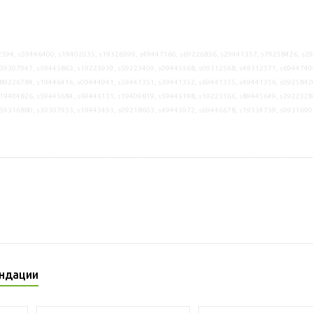
594, s59446400, s19402035, s19326999, s49447160, s69226836, s29441357, s79258426, s2
39307947, s59445863, s19223939, s59223409, s09445568, s09312568, s49312571, s6944740
89226784, s19446416, s09444941, s59441351, s39441352, s69441355, s49441356, s0925842
19404826, s59445684, s69446131, s19409819, s59446198, s19223166, s89445649, s2922328
s59316880, s39307933, s19445493, s09218603, s49445972, s69446678, s19334739, s0931690
ндации