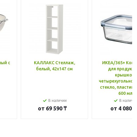
лый с
КАЛЛАКС Стеллаж,
ИКЕА/365+ Конт
белый, 42x147 см
для продукто
крышкой,
четырехугольной
стекло, пластик 
600 мл
В наличии
В наличи
от
69 590 ₸
от
4 080 ₸