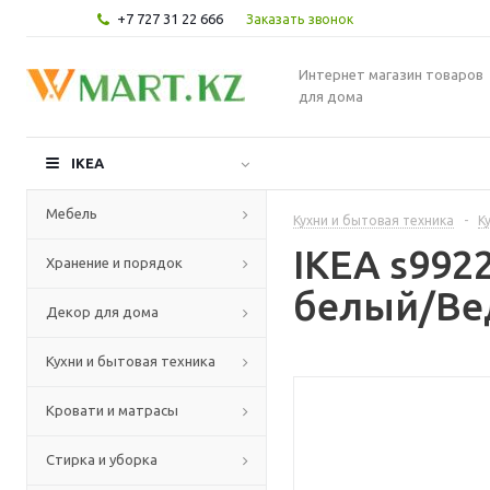
+7 727 31 22 666
Заказать звонок
Интернет магазин товаров
для дома
IKEA
Мебель
Кухни и бытовая техника
-
К
IKEA s992
Хранение и порядок
белый/Ве
Декор для дома
Кухни и бытовая техника
Кровати и матрасы
Стирка и уборка