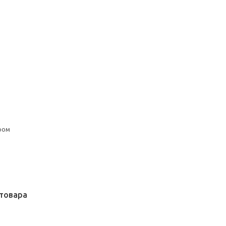
ром
товара