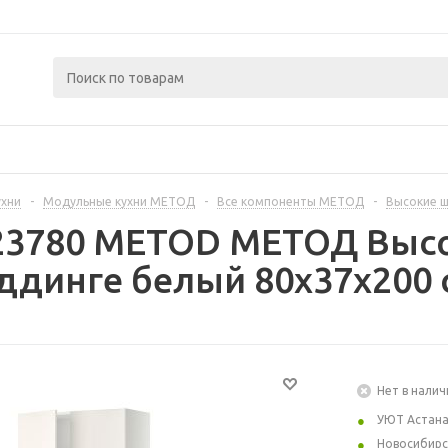
ухни
-
Модульные кухни МЕТОД
-
Все компоненты МЕТОД
-
Высокие 
23780 METOD МЕТОД Высо
ддинге белый 80x37x200 
Нет в налич
УЮТ Астан
Новосибирс