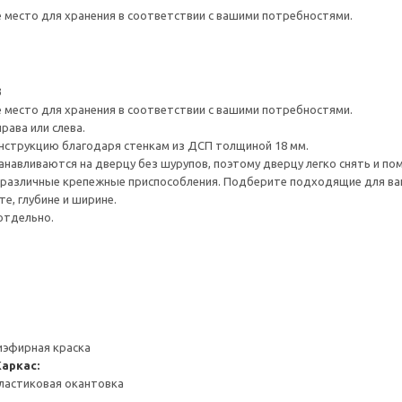
е место для хранения в соответствии с вашими потребностями.
3
е место для хранения в соответствии с вашими потребностями.
рава или слева.
нструкцию благодаря стенкам из ДСП толщиной 18 мм.
навливаются на дверцу без шурупов, поэтому дверцу легко снять и по
различные крепежные приспособления. Подберите подходящие для ваших
е, глубине и ширине.
отдельно.
иэфирная краска
Каркас:
ластиковая окантовка