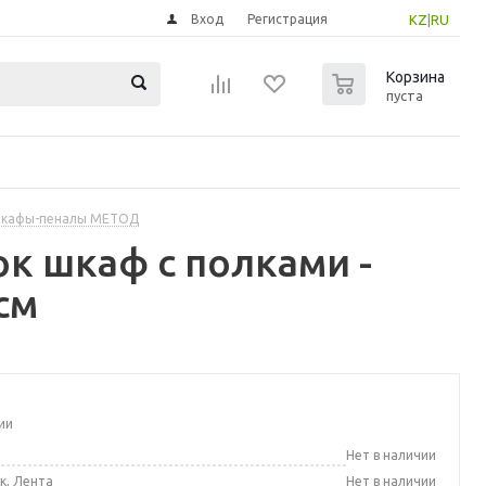
Вход
Регистрация
KZ
|
RU
0
Корзина
пуста
шкафы-пеналы МЕТОД
к шкаф с полками -
см
ии
а
Нет в наличии
к, Лента
Нет в наличии