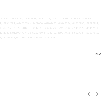
9444983, s09445752, s19446888, s89447422, s39445901, s09227136, s09473820,
4, s29312591, s49402029, s29402030, s69402033, s49402034, s49326993, s29326994,
0, s79445876, s29258424, s49447184, s29232622, s29445992, s39447429, s19447430,
4, s49222981, s09473716, s89227750, s19227782, s59227695, s49227021, s29227668,
5, s59334742, s49316908, s09445554, s59316842
IKEA