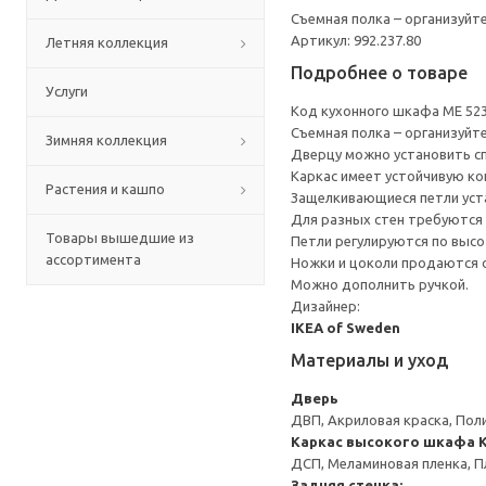
Съемная полка – организуйт
Артикул: 992.237.80
Летняя коллекция
Подробнее о товаре
Услуги
Код кухонного шкафа ME 52
Съемная полка – организуйт
Зимняя коллекция
Дверцу можно установить сп
Каркас имеет устойчивую ко
Растения и кашпо
Защелкивающиеся петли уста
Для разных стен требуются 
Товары вышедшие из
Петли регулируются по высот
ассортимента
Ножки и цоколи продаются 
Можно дополнить ручкой.
Дизайнер:
IKEA of Sweden
Материалы и уход
Дверь
ДВП, Акриловая краска, Пол
Каркас высокого шкафа
ДСП, Меламиновая пленка, П
Задняя стенка: