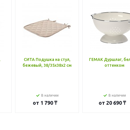
,
СИТА Подушка на стул,
ГЕМАК Дуршлаг, бе
бежевый, 38/35x38x2 см
оттенком
В наличии
В наличии
от
1 790 ₸
от
20 690 ₸