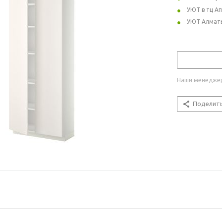
УЮТ в тц А
УЮТ Алмат
Наши менеджер
Поделит