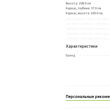
Высота: 208.0 см
Каркас, глубина: 37.0 см
Каркас, высота: 200.0 см
Другие варианты: s99223780, s69312
s09218599, s09444597, s79446649, s
s39446774, s39326998, s39446854, s
s59404810, s69445853, s59447169, s
s79473826, s39473828, s59334723, 
Характеристики
Бренд
Персональные рекоме