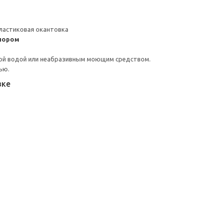
ластиковая окантовка
пором
ой водой или неабразивным моющим средством.
ью.
вке