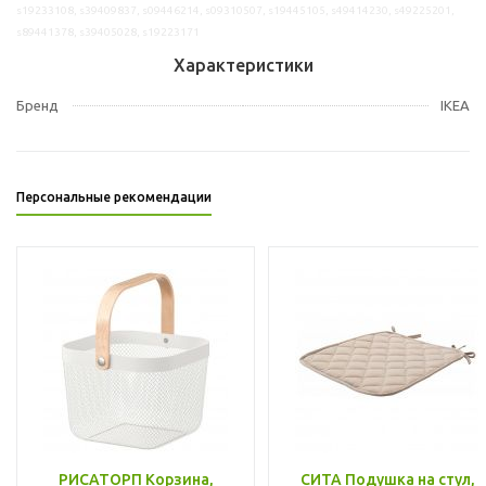
s19233108, s39409837, s09446214, s09310507, s19445105, s49414230, s49225201,
s89441378, s39405028, s19223171
Характеристики
Бренд
IKEA
Персональные рекомендации
РИСАТОРП Корзина,
СИТА Подушка на стул,