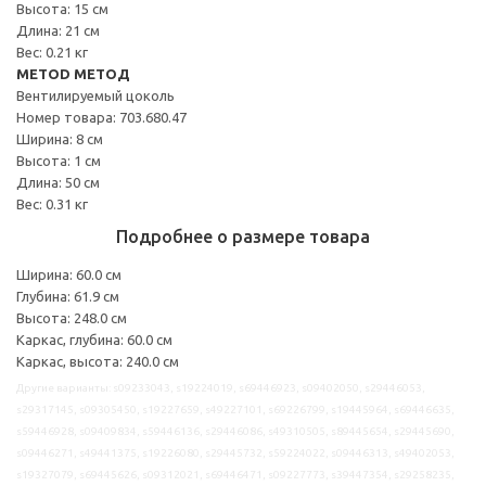
Высота: 15 см
Длина: 21 см
Вес: 0.21 кг
METOD МЕТОД
Вентилируемый цоколь
Номер товара: 703.680.47
Ширина: 8 см
Высота: 1 см
Длина: 50 см
Вес: 0.31 кг
Подробнее о размере товара
Ширина: 60.0 см
Глубина: 61.9 см
Высота: 248.0 см
Каркас, глубина: 60.0 см
Каркас, высота: 240.0 см
Другие варианты: s09233043, s19224019, s69446923, s09402050, s29446053,
s29317145, s09305450, s19227659, s49227101, s69226799, s19445964, s69446635,
s59446928, s09409834, s59446136, s29446086, s49310505, s89445654, s29445690,
s09446271, s49441375, s19226080, s29445732, s59224022, s09446313, s49402053,
s19327079, s69445626, s09312021, s69446471, s09227773, s39447354, s29258235,