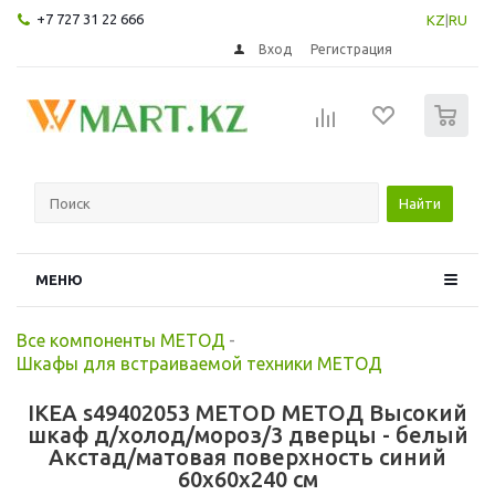
+7 727 31 22 666
KZ
|
RU
Вход
Регистрация
0
Найти
МЕНЮ
Все компоненты МЕТОД
-
Шкафы для встраиваемой техники МЕТОД
IKEA s49402053 METOD МЕТОД Высокий
шкаф д/холод/мороз/3 дверцы - белый
Акстад/матовая поверхность синий
60x60x240 см