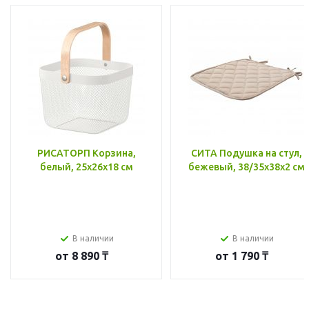
РИСАТОРП Корзина,
СИТА Подушка на стул,
белый, 25x26x18 см
бежевый, 38/35x38x2 см
В наличии
В наличии
от
8 890 ₸
от
1 790 ₸