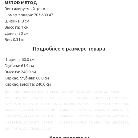
METOD МЕТОД
Вентилируемый цоколь
Номер товара: 703.680.47
Ширина: 8 см
Высота: 1 см
Длина: 50 см
Вес: 0.31 кг
Подробнее о размере товара
Ширина: 60.0 см
Глубина: 61.9 см
Высота: 248.0 см
Каркас, глубина: 60.0 см
Каркас, высота: 240.0 см
Другие варианты: s09233043, s19224019, s69446923, s09402050, s29446053,
s29317145, s09305450, s19227659, s49227101, s69226799, s19445964, s69446635,
s59446928, s09409834, s59446136, s29446086, s49310505, s89445654, s29445690,
s09446271, s49441375, s19226080, s29445732, s59224022, s09446313, s49402053,
s19327079, s69445626, s09312021, s69446471, s09227773, s39447354, s29258235,
s19233108, s39409837, s09446214, s09310507, s19445105, s49414230, s49225201,
s89441378, s39405028, s19223171
Характеристики