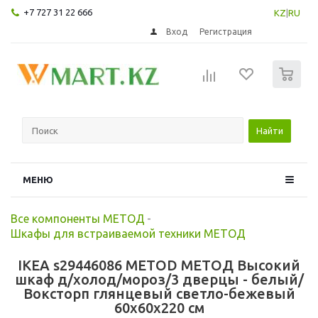
+7 727 31 22 666
KZ
|
RU
Вход
Регистрация
0
Найти
МЕНЮ
Все компоненты МЕТОД
-
Шкафы для встраиваемой техники МЕТОД
IKEA s29446086 METOD МЕТОД Высокий
шкаф д/холод/мороз/3 дверцы - белый/
Воксторп глянцевый светло-бежевый
60x60x220 см