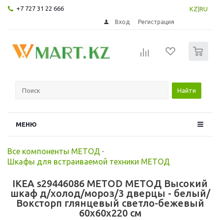
+7 727 31 22 666
KZ
|
RU
Вход
Регистрация
0
Найти
МЕНЮ
Все компоненты МЕТОД
-
Шкафы для встраиваемой техники МЕТОД
IKEA s29446086 METOD МЕТОД Высокий
шкаф д/холод/мороз/3 дверцы - белый/
Воксторп глянцевый светло-бежевый
60x60x220 см