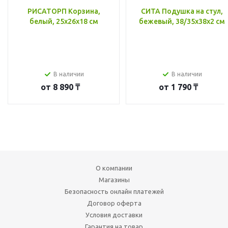
РИСАТОРП Корзина,
СИТА Подушка на стул,
белый, 25x26x18 см
бежевый, 38/35x38x2 см
В наличии
В наличии
от
8 890 ₸
от
1 790 ₸
О компании
Магазины
Безопасность онлайн платежей
Договор оферта
Условия доставки
Гарантия на товар