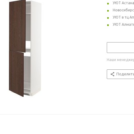
УЮТ Астан
Новосибирс
УЮТ в тц А
УЮТ Алмат
Наши менеджер
Поделит