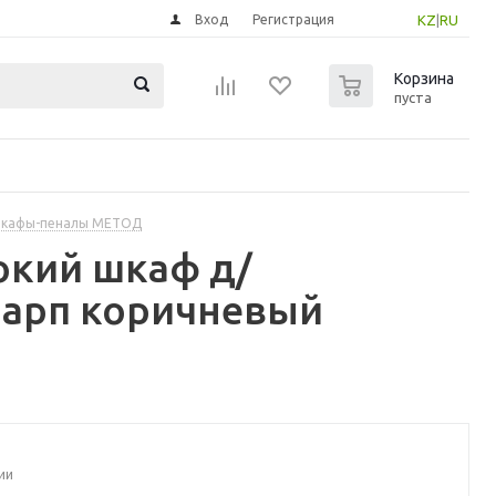
Вход
Регистрация
KZ
|
RU
0
Корзина
пуста
шкафы-пеналы МЕТОД
окий шкаф д/
нарп коричневый
ии