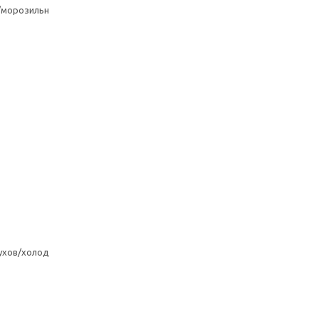
/морозильн
ухов/холод