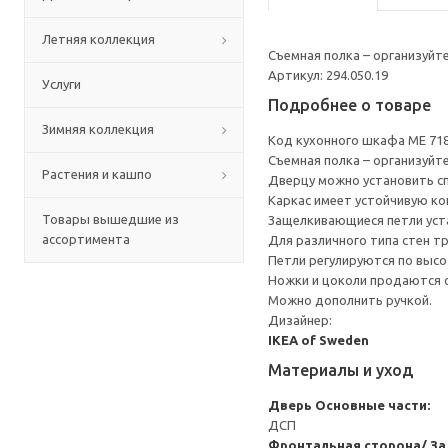
Летняя коллекция
Съемная полка – организуйт
Артикул: 294.050.19
Услуги
Подробнее о товаре
Зимняя коллекция
Код кухонного шкафа ME 71
Съемная полка – организуйт
Растения и кашпо
Дверцу можно установить сп
Каркас имеет устойчивую ко
Товары вышедшие из
Защелкивающиеся петли уста
ассортимента
Для различного типа стен т
Петли регулируются по высот
Ножки и цоколи продаются 
Можно дополнить ручкой.
Дизайнер:
IKEA of Sweden
Материалы и уход
Дверь
Основные части:
ДСП
Фронтальная сторона/ За