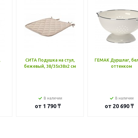
,
СИТА Подушка на стул,
ГЕМАК Дуршлаг, бе
бежевый, 38/35x38x2 см
оттенком
В наличии
В наличии
от
1 790 ₸
от
20 690 ₸