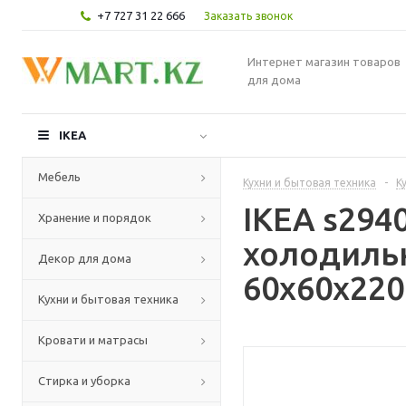
+7 727 31 22 666
Заказать звонок
Интернет магазин товаров
для дома
IKEA
Мебель
Кухни и бытовая техника
-
К
IKEA s29
Хранение и порядок
холодиль
Декор для дома
60x60x220
Кухни и бытовая техника
Кровати и матрасы
Стирка и уборка