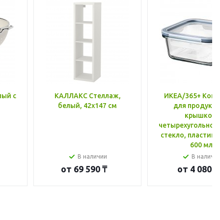
лый с
КАЛЛАКС Стеллаж,
ИКЕА/365+ Конт
белый, 42x147 см
для продукто
крышкой,
четырехугольной
стекло, пластик 
600 мл
В наличии
В наличи
от
69 590 ₸
от
4 080 ₸