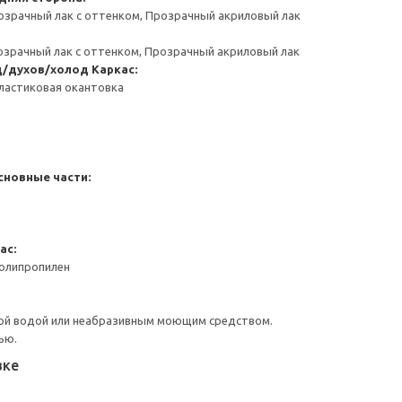
озрачный лак с оттенком, Прозрачный акриловый лак
озрачный лак с оттенком, Прозрачный акриловый лак
д/духов/холод
Каркас:
ластиковая окантовка
сновные части:
ас:
Полипропилен
ой водой или неабразивным моющим средством.
ью.
вке