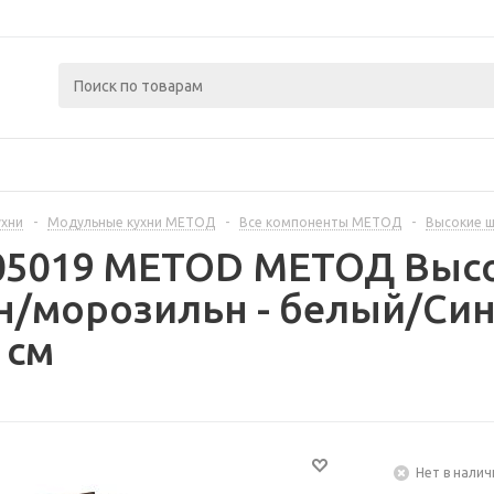
ухни
-
Модульные кухни МЕТОД
-
Все компоненты МЕТОД
-
Высокие 
405019 METOD МЕТОД Выс
н/морозильн - белый/Си
 см
Нет в налич