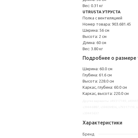
Вес: 0.31 кг
UTRUSTA УТРУСТА
Полка с вентиляцией
Номер товара: 903.681.45
Ширина: 56 см
Высота: 2 см
Длина: 60 см
Вес: 3.80 кг
Подробнее о размере 
Ширина: 60.0 см
Глубина: 61.6 см
Высота: 228.0 см
Каркас, глубина: 60.0 см
Каркас, высота: 220.0 см
Другие варианты: s49317149, s49445
s39446887, s59409836, s79317119, s
s39445637
Характеристики
Бренд