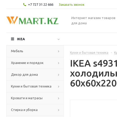
+7 727 31 22 666
Заказать звонок
Интернет магазин товаров
для дома
IKEA
Мебель
Кухни и бытовая техника
-
К
IKEA s49
Хранение и порядок
холодиль
Декор для дома
60x60x220
Кухни и бытовая техника
Кровати и матрасы
Стирка и уборка