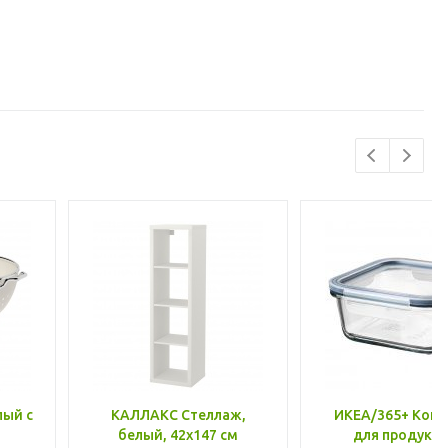
лый с
КАЛЛАКС Стеллаж,
ИКЕА/365+ Конт
белый, 42x147 см
для продукто