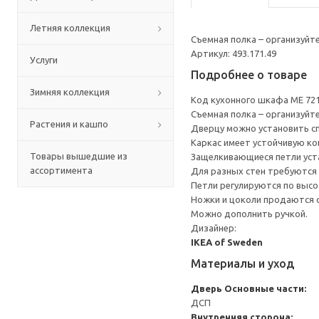
Летняя коллекция
Съемная полка – организуйт
Артикул: 493.171.49
Услуги
Подробнее о товаре
Зимняя коллекция
Код кухонного шкафа ME 72
Съемная полка – организуйт
Растения и кашпо
Дверцу можно установить сп
Каркас имеет устойчивую ко
Товары вышедшие из
Защелкивающиеся петли уста
ассортимента
Для разных стен требуются 
Петли регулируются по высот
Ножки и цоколи продаются 
Можно дополнить ручкой.
Дизайнер:
IKEA of Sweden
Материалы и уход
Дверь
Основные части:
ДСП
Внутренняя сторона: