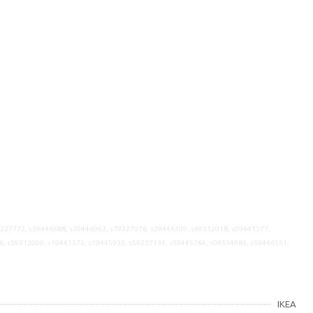
9227772, s59446688, s39446062, s79327076, s29446109, s69312018, s09441377,
6, s59312009, s19441372, s19445935, s59227134, s59445764, s09334985, s59446551,
IKEA