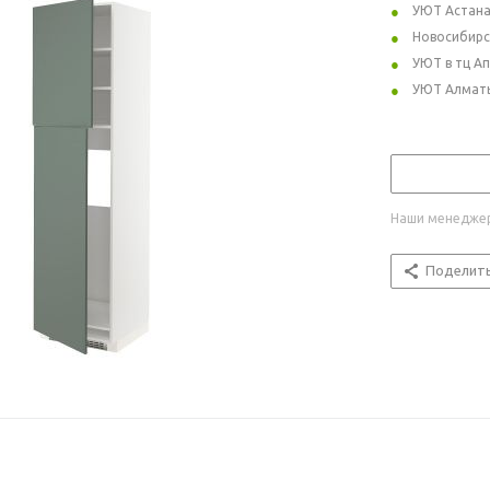
УЮТ Астан
Новосибирс
УЮТ в тц А
УЮТ Алмат
Наши менеджер
Поделит