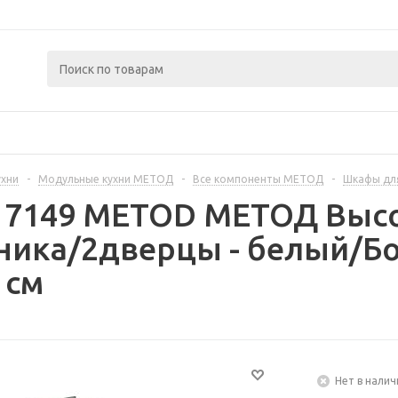
ухни
-
Модульные кухни МЕТОД
-
Все компоненты МЕТОД
-
Шкафы дл
317149 METOD МЕТОД Выс
ника/2дверцы - белый/Б
 см
Нет в налич