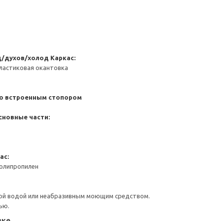
д/духов/холод
Каркас:
ластиковая окантовка
со встроенным стопором
сновные части:
ас:
Полипропилен
ой водой или неабразивным моющим средством.
ью.
вке