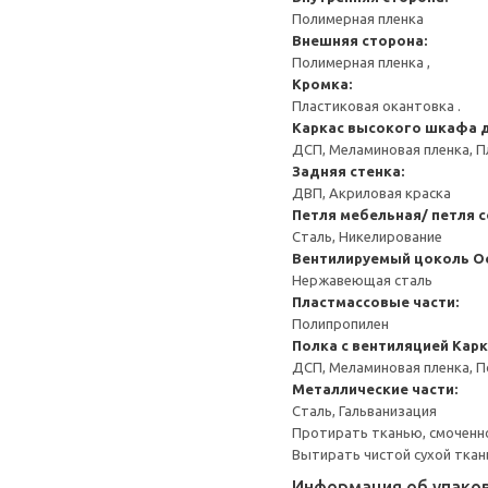
Полимерная пленка
Внешняя сторона:
Полимерная пленка ,
Кромка:
Пластиковая окантовка .
Каркас высокого шкафа 
ДСП, Меламиновая пленка, П
Задняя стенка:
ДВП, Акриловая краска
Петля мебельная/ петля 
Сталь, Никелирование
Вентилируемый цоколь
О
Нержавеющая сталь
Пластмассовые части:
Полипропилен
Полка с вентиляцией
Карк
ДСП, Меламиновая пленка, 
Металлические части:
Сталь, Гальванизация
Протирать тканью, смоченн
Вытирать чистой сухой ткан
Информация об упако