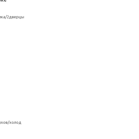
ика/2дверцы
ухов/холод