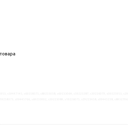
товара
953, s59447145, s69258375, s89233058, s69233064, s59223287, s39226079, s09225953, s2
19258373, s09445766, s69233002, s59223089, s19226075, s29223458, s09445238, s8932706