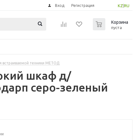
Вход
Регистрация
KZ
|
RU
0
Корзина
пуста
я встраиваемой техники МЕТОД
окий шкаф д/
одарп серо-зеленый
ии