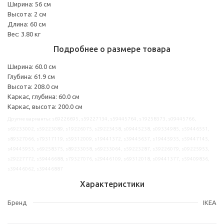
Ширина: 56 см
Высота: 2 см
Длина: 60 см
Вес: 3.80 кг
Подробнее о размере товара
Ширина: 60.0 см
Глубина: 61.9 см
Высота: 208.0 см
Каркас, глубина: 60.0 см
Каркас, высота: 200.0 см
Другие варианты: s69226695, s59227134, s59445764, s19258373, s09445766,
s69233002, s59223089, s19226075, s29223458, s09445238, s09334985, s59446551,
s89327066, s79317119, s59312009, s19441372, s39445637, s19445935, s59447145,
s49445953, s69258375, s89233058, s69233064, s59223287, s39226079, s09225953,
s29227772, s59446688, s79327076, s29446109, s69312018, s09441377, s59409836,
s39446062, s39446887
Характеристики
Бренд
IKEA