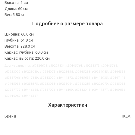
Высота: 2 см
Длина: 60 см
Вес: 3.80 кг
Подробнее о размере товара
Ширина: 60.0 см
Глубина: 61.9 см
Высота: 228.0 см
Каркас, глубина: 60.0 см
Каркас, высота: 220.0 см
Другие варианты: s69226695, s59227134, s59445764, s19258373, s09445766,
s69233002, s59223089, s19226075, s29223458, s09445238, s09334985, s59446551,
s89327066, s79317119, s59312009, s19441372, s39445637, s19445935, s59447145,
s49445953, s69258375, s89233058, s69233064, s59223287, s39226079, s09225953,
s29227772, s59446688, s79327076, s29446109, s69312018, s09441377, s59409836,
s39446062, s39446887
Характеристики
Бренд
IKEA