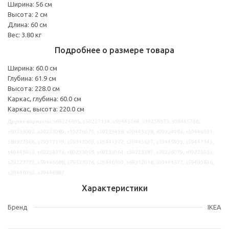
Ширина: 56 см
Высота: 2 см
Длина: 60 см
Вес: 3.80 кг
Подробнее о размере товара
Ширина: 60.0 см
Глубина: 61.9 см
Высота: 228.0 см
Каркас, глубина: 60.0 см
Каркас, высота: 220.0 см
Другие варианты: s69226695, s59227134, s59445764, s19258373, s09445766,
s69233002, s59223089, s19226075, s29223458, s09445238, s09334985, s59446551,
s89327066, s79317119, s59312009, s19441372, s39445637, s19445935, s59447145,
s49445953, s69258375, s89233058, s69233064, s59223287, s39226079, s09225953,
s29227772, s59446688, s79327076, s29446109, s69312018, s09441377, s59409836,
s39446062, s39446887
Характеристики
Бренд
IKEA