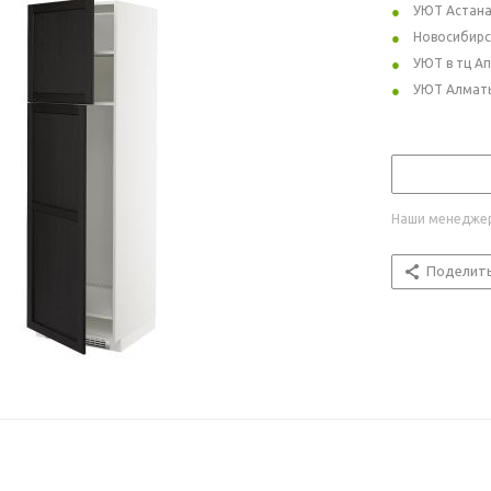
УЮТ Астан
Новосибирс
УЮТ в тц А
УЮТ Алмат
Наши менеджер
Поделит