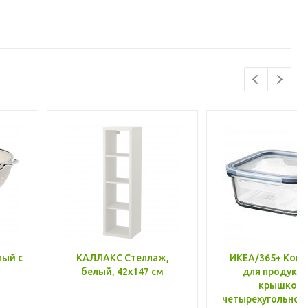
лый с
КАЛЛАКС Стеллаж,
ИКЕА/365+ Конт
белый, 42x147 см
для продукто
крышкой,
четырехугольной