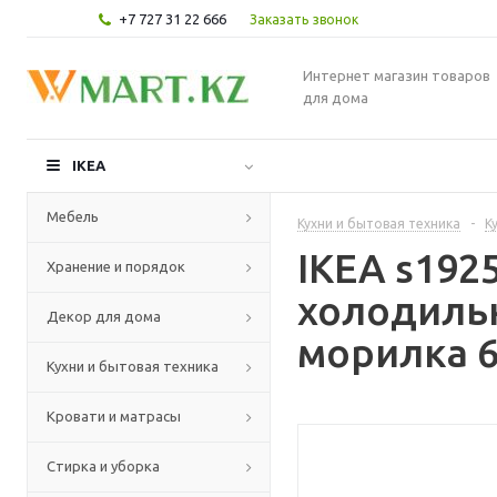
+7 727 31 22 666
Заказать звонок
Интернет магазин товаров
для дома
IKEA
Мебель
Кухни и бытовая техника
-
К
IKEA s19
Хранение и порядок
холодиль
Декор для дома
морилка 6
Кухни и бытовая техника
Кровати и матрасы
Стирка и уборка