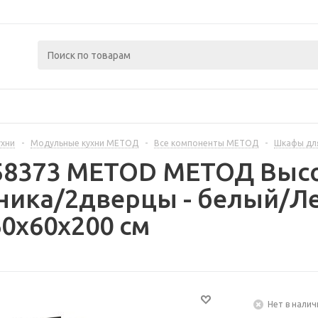
ухни
-
Модульные кухни МЕТОД
-
Все компоненты МЕТОД
-
Шкафы дл
258373 METOD МЕТОД Выс
ника/2дверцы - белый/Л
0x60x200 см
Нет в налич