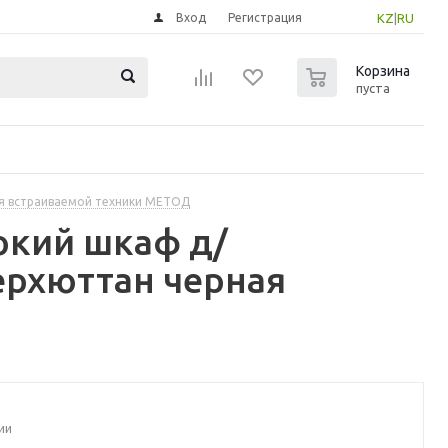
Вход
Регистрация
KZ
|
RU
0
Корзина
пуста
я встраиваемой техники МЕТОД
окий шкаф д/
ерхюттан черная
ии