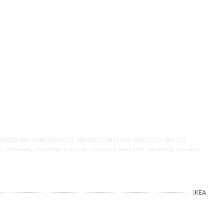
9445238, s09334985, s59446551, s89327066, s79317119, s59312009, s19441372,
2, s59446688, s79327076, s29446109, s69312018, s09441377, s59409836, s39446062,
IKEA