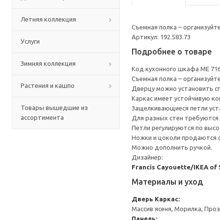
Летняя коллекция
Съемная полка – организуйт
Артикул: 192.583.73
Услуги
Подробнее о товаре
Зимняя коллекция
Код кухонного шкафа ME 71
Съемная полка – организуйт
Растения и кашпо
Дверцу можно установить сп
Каркас имеет устойчивую ко
Товары вышедшие из
Защелкивающиеся петли уста
ассортимента
Для разных стен требуются 
Петли регулируются по высот
Ножки и цоколи продаются 
Можно дополнить ручкой.
Дизайнер:
Francis Cayouette/IKEA of
Материалы и уход
Дверь
Каркас:
Массив ясеня, Морилка, Про
Панель: