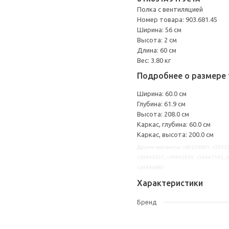
Полка с вентиляцией
Номер товара: 903.681.45
Ширина: 56 см
Высота: 2 см
Длина: 60 см
Вес: 3.80 кг
Подробнее о размере 
Ширина: 60.0 см
Глубина: 61.9 см
Высота: 208.0 см
Каркас, глубина: 60.0 см
Каркас, высота: 200.0 см
Другие варианты: s69226695, s59227
s39445637, s19445935, s59447145, s
s39446887
Характеристики
Бренд