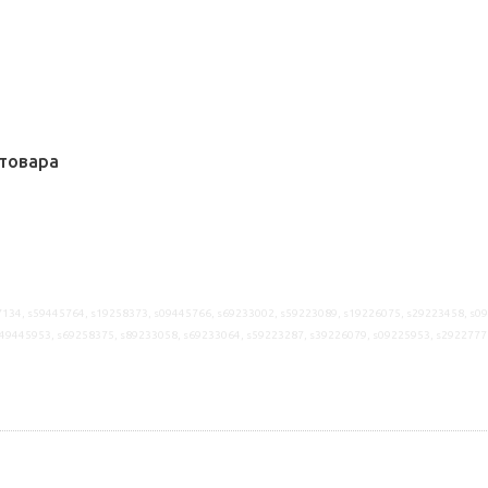
товара
134, s59445764, s19258373, s09445766, s69233002, s59223089, s19226075, s29223458, s0
49445953, s69258375, s89233058, s69233064, s59223287, s39226079, s09225953, s2922777