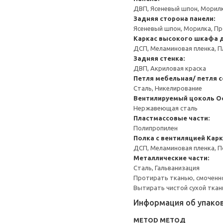
ДВП, Ясеневый шпон, Морил
Задняя сторона панели:
Ясеневый шпон, Морилка, П
Каркас высокого шкафа 
ДСП, Меламиновая пленка, П
Задняя стенка:
ДВП, Акриловая краска
Петля мебельная/ петля 
Сталь, Никелирование
Вентилируемый цоколь
О
Нержавеющая сталь
Пластмассовые части:
Полипропилен
Полка с вентиляцией
Карк
ДСП, Меламиновая пленка, 
Металлические части:
Сталь, Гальванизация
Протирать тканью, смоченн
Вытирать чистой сухой ткан
Информация об упако
METOD МЕТОД