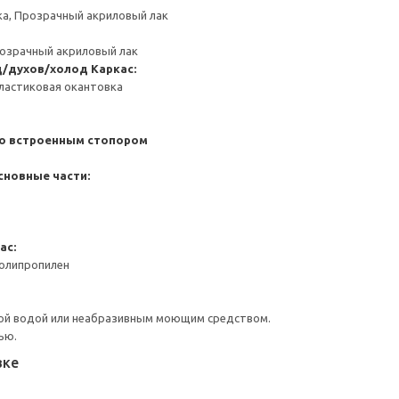
ка, Прозрачный акриловый лак
розрачный акриловый лак
д/духов/холод
Каркас:
ластиковая окантовка
со встроенным стопором
сновные части:
ас:
Полипропилен
ой водой или неабразивным моющим средством.
ью.
вке