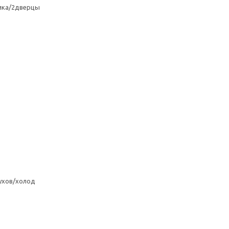
ика/2дверцы
ухов/холод