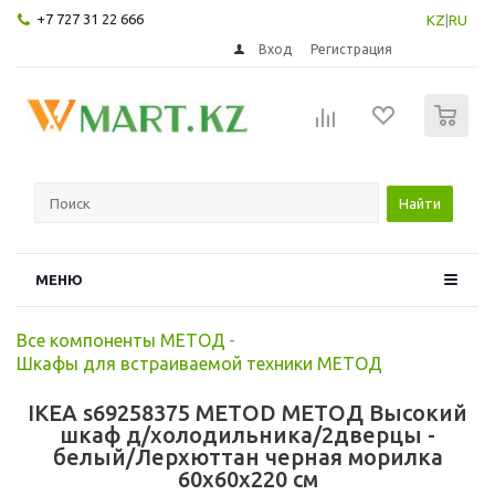
+7 727 31 22 666
KZ
|
RU
Вход
Регистрация
0
Найти
МЕНЮ
Все компоненты МЕТОД
-
Шкафы для встраиваемой техники МЕТОД
IKEA s69258375 METOD МЕТОД Высокий
шкаф д/холодильника/2дверцы -
белый/Лерхюттан черная морилка
60x60x220 см