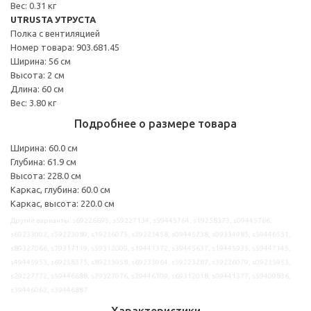
Вес: 0.31 кг
UTRUSTA УТРУСТА
Полка с вентиляцией
Номер товара: 903.681.45
Ширина: 56 см
Высота: 2 см
Длина: 60 см
Вес: 3.80 кг
Подробнее о размере товара
Ширина: 60.0 см
Глубина: 61.9 см
Высота: 228.0 см
Каркас, глубина: 60.0 см
Каркас, высота: 220.0 см
Другие варианты: s69226695, s59227134, s59445764, s19258373, s09445766,
s69233002, s59223089, s19226075, s29223458, s09445238, s09334985, s59446551,
s89327066, s79317119, s59312009, s19441372, s39445637, s19445935, s59447145,
s49445953, s69258375, s89233058, s69233064, s59223287, s39226079, s09225953,
s29227772, s59446688, s79327076, s29446109, s69312018, s09441377, s59409836,
s39446062, s39446887
Характеристики