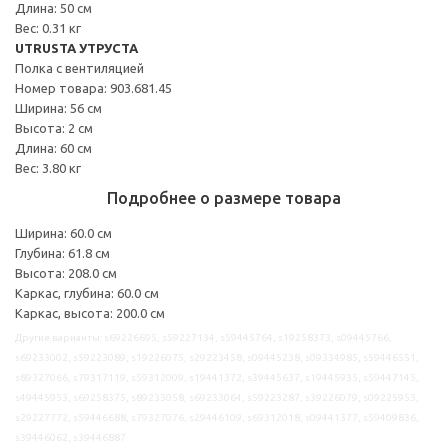
Длина: 50 см
Вес: 0.31 кг
UTRUSTA УТРУСТА
Полка с вентиляцией
Номер товара: 903.681.45
Ширина: 56 см
Высота: 2 см
Длина: 60 см
Вес: 3.80 кг
Подробнее о размере товара
Ширина: 60.0 см
Глубина: 61.8 см
Высота: 208.0 см
Каркас, глубина: 60.0 см
Каркас, высота: 200.0 см
Другие варианты: s69226695, s59227134, s59445764, s19258373, s09445766,
s69233002, s59223089, s19226075, s29223458, s09445238, s09334985, s59446551,
s89327066, s79317119, s59312009, s19441372, s39445637, s19445935, s59447145,
s49445953, s69258375, s89233058, s69233064, s59223287, s39226079, s09225953,
s29227772, s59446688, s79327076, s29446109, s69312018, s09441377, s59409836,
s39446062, s39446887