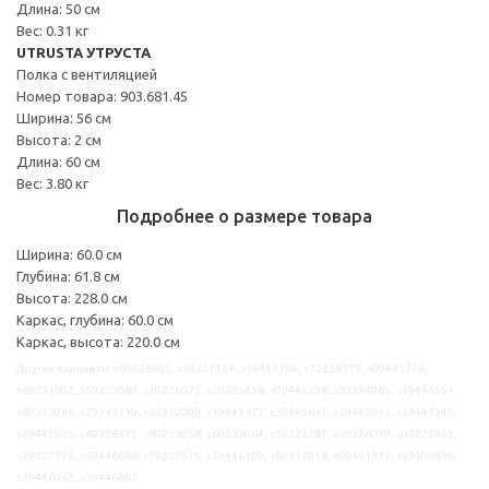
Длина: 50 см
Вес: 0.31 кг
UTRUSTA УТРУСТА
Полка с вентиляцией
Номер товара: 903.681.45
Ширина: 56 см
Высота: 2 см
Длина: 60 см
Вес: 3.80 кг
Подробнее о размере товара
Ширина: 60.0 см
Глубина: 61.8 см
Высота: 228.0 см
Каркас, глубина: 60.0 см
Каркас, высота: 220.0 см
Другие варианты: s69226695, s59227134, s59445764, s19258373, s09445766,
s69233002, s59223089, s19226075, s29223458, s09445238, s09334985, s59446551,
s89327066, s79317119, s59312009, s19441372, s39445637, s19445935, s59447145,
s49445953, s69258375, s89233058, s69233064, s59223287, s39226079, s09225953,
s29227772, s59446688, s79327076, s29446109, s69312018, s09441377, s59409836,
s39446062, s39446887