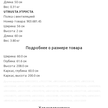
Длина: 50 см
Вес: 0.31 кг
UTRUSTA УТРУСТА
Полка с вентиляцией
Номер товара: 903.681.45
Ширина: 56 см
Высота: 2 см
Длина: 60 см
Вес: 3.80 кг
Подробнее о размере товара
Ширина: 60.0 см
Глубина: 61.6 см
Высота: 208.0 см
Каркас, глубина: 60.0 см
Каркас, высота: 200.0 см
Другие варианты: s09225953, s79227784, s89226656, s69258375, s89233058,
s69233064, s59223287, s39226079, s29227772, s69402052, s79405026, s59409836,
s99334995, s49317149, s79327076, s69312018, s29223458, s59227134, s69226695,
s19258373, s69232998, s69233002, s59223089, s19226075, s39227696, s69402047,
s89405016, s69409831, s09334985, s79317119, s89327066, s59312009
Характеристики