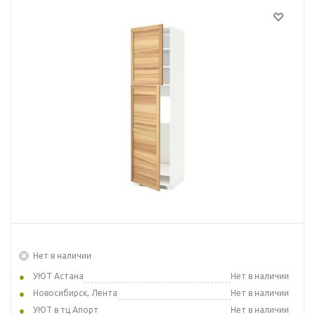
Нет в наличии
УЮТ Астана
Нет в наличии
Новосибирск, Лента
Нет в наличии
УЮТ в тц Апорт
Нет в наличии