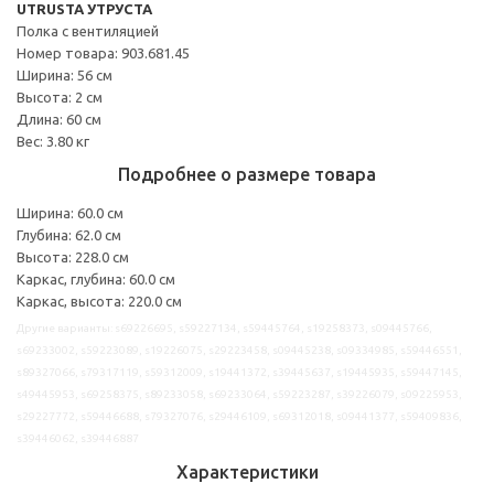
UTRUSTA УТРУСТА
Полка с вентиляцией
Номер товара: 903.681.45
Ширина: 56 см
Высота: 2 см
Длина: 60 см
Вес: 3.80 кг
Подробнее о размере товара
Ширина: 60.0 см
Глубина: 62.0 см
Высота: 228.0 см
Каркас, глубина: 60.0 см
Каркас, высота: 220.0 см
Другие варианты: s69226695, s59227134, s59445764, s19258373, s09445766,
s69233002, s59223089, s19226075, s29223458, s09445238, s09334985, s59446551,
s89327066, s79317119, s59312009, s19441372, s39445637, s19445935, s59447145,
s49445953, s69258375, s89233058, s69233064, s59223287, s39226079, s09225953,
s29227772, s59446688, s79327076, s29446109, s69312018, s09441377, s59409836,
s39446062, s39446887
Характеристики